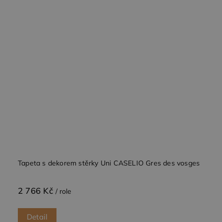
Nezbytně nutné soubory
Výkonové soubory
Soubory cílení
Funkční soubory
Nezbytně nutné soubory cookie umožňují základní
funkce webových stránek, jako je přihlášení
uživatele a správa účtu. Webové stránky nelze bez
nezbytně nutných souborů cookie správně
používat.
Poskytovatel /
Název
Vyprší
Popis
Doména
CookieScriptConsent
4
Tento soubor
CookieScript
týdny
cookie
.dessinatelier.cz
2 dny
používá
služba
Cookie-
Tapeta s dekorem stěrky Uni CASELIO Gres des vosges
Script.com k
zapamatování
předvoleb
souhlasu se
2 766 Kč
soubory
/ role
cookie
návštěvníků.
Je nutné, aby
Detail
banner