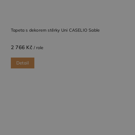
webu
podporuje
soubory
cookie.
Tapeta s dekorem stěrky Uni CASELIO Sable
2 766 Kč
/ role
Detail