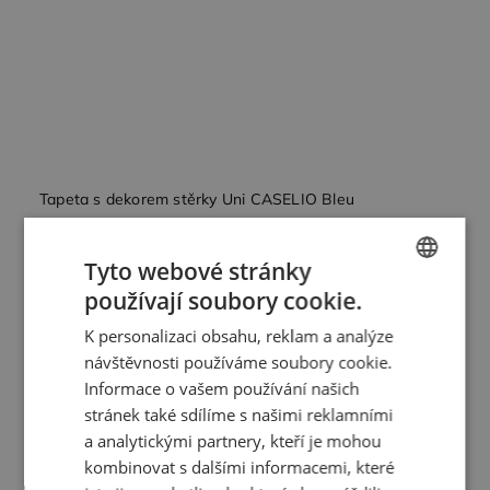
Tapeta s dekorem stěrky Uni CASELIO Bleu
2 766 Kč
/ role
Tyto webové stránky
používají soubory cookie.
CZECH
Detail
K personalizaci obsahu, reklam a analýze
ENGLISH
návštěvnosti používáme soubory cookie.
Informace o vašem používání našich
stránek také sdílíme s našimi reklamními
a analytickými partnery, kteří je mohou
kombinovat s dalšími informacemi, které