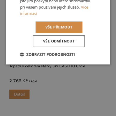
jste jim poskytli nebo které shromáždili
při vašem používání jejich služeb.
Více
informací
VŠE PŘIJMOUT
VŠE ODMÍTNOUT
ZOBRAZIT PODROBNOSTI
Nezbytně
Výkonové
Soubory
Tapeta s dekorem stěrky Uni CASELIO Craie
nutné
soubory
cílení
soubory
2 766 Kč
/ role
Funkční soubory
Detail