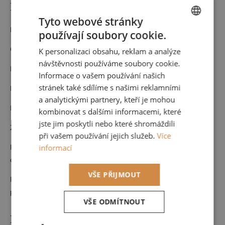
Detailní popis produktu
Tyto webové stránky
Materiál: Vinyl
používají soubory cookie.
CZECH
Cena za roli 53 cm x 10,05 m
K personalizaci obsahu, reklam a analýze
ENGLISH
návštěvnosti používáme soubory cookie.
Nehořlavá
Informace o vašem používání našich
stránek také sdílíme s našimi reklamními
Pouze suchá údržba
a analytickými partnery, kteří je mohou
Možnost nahlédnutí do kompletního vzorníku po domluvě u nás.
kombinovat s dalšími informacemi, které
jste jim poskytli nebo které shromáždili
Zboží na objednávku nelze vrátit.
při vašem používání jejich služeb.
Více
Pokud byste potřebovali větší množství než je možné objednat
informací
online, neváhejte se na nás obrátit
VŠE PŘIJMOUT
Rádi Vám navrhneme celý interiér a zkombinujeme s dalšími
produkty od nás.
VŠE ODMÍTNOUT
Doplňkové parametry