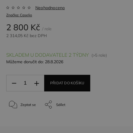
Neohodnoceno
Značka:
Caselio
2 800 Kč
/ role
2 314,05 Kč bez DPH
SKLADEM U DODAVATELE 2 TÝDNY
(>5 role)
Můžeme doručit do:
28.8.2026
PŘIDAT DO KOŠÍKU
Zeptat se
Sdílet