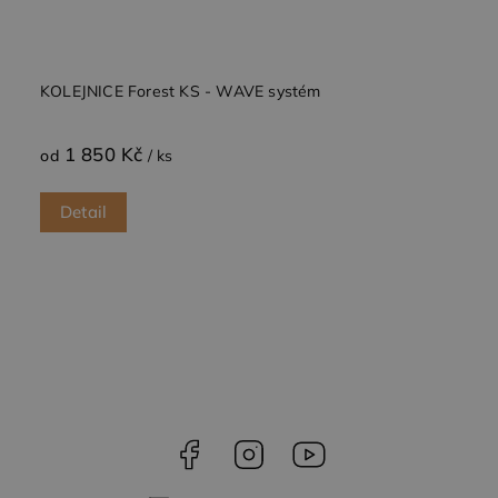
webové
stránky a
jakoukoli
reklamu,
kterou
koncový
KOLEJNICE Forest KS - WAVE systém
uživatel
mohl vidět
před
návštěvou
1 850 Kč
od
/ ks
uvedeného
webu.
test_cookie
15
Tento
Detail
Google LLC
minut
soubor
.doubleclick.net
cookie
nastavuje
společnost
DoubleClick
(kterou
vlastní
společnost
Google),
aby zjistila,
zda
prohlížeč
návštěvníka
webu
podporuje
Facebook
Instagram
YouTube
soubory
cookie.