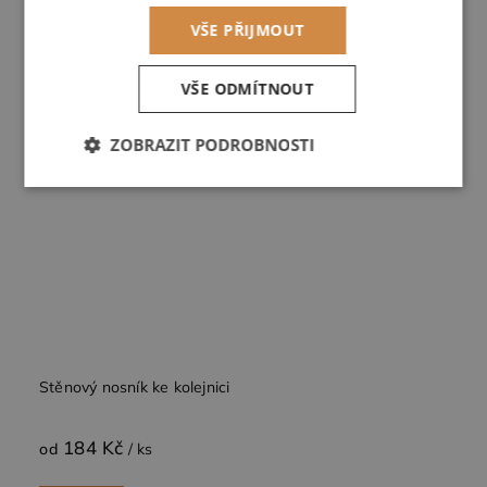
VŠE PŘIJMOUT
VŠE ODMÍTNOUT
ZOBRAZIT PODROBNOSTI
Nezbytně
Výkonové
Soubory
nutné
soubory
cílení
soubory
Funkční soubory
Stěnový nosník ke kolejnici
184 Kč
od
/ ks
Nezbytně nutné soubory
Výkonové soubory