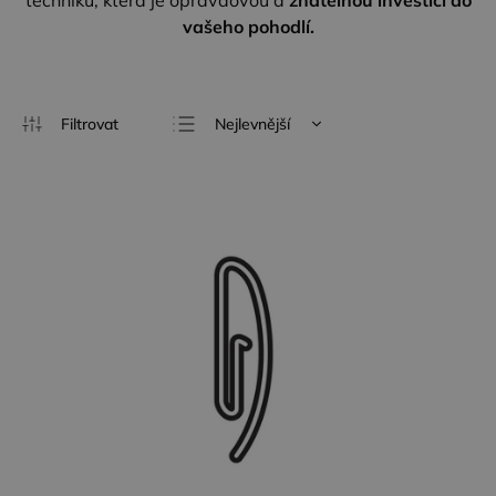
techniku, která je opravdovou a
znatelnou investicí do
vašeho pohodlí.
Nejlevnější
Nejdražší
Nejprodávanější
Abecedně