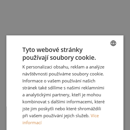
Tyto webové stránky
používají soubory cookie.
CZECH
K personalizaci obsahu, reklam a analýze
ENGLISH
návštěvnosti používáme soubory cookie.
Informace o vašem používání našich
Spojka kolejnice - bílá
stránek také sdílíme s našimi reklamními
a analytickými partnery, kteří je mohou
kombinovat s dalšími informacemi, které
179 Kč
/ ks
jste jim poskytli nebo které shromáždili
při vašem používání jejich služeb.
Více
Do košíku
informací