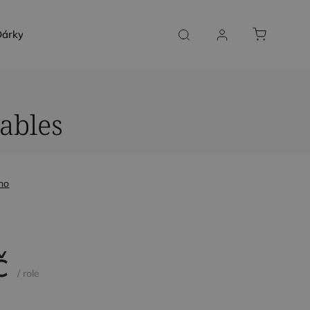
árky a poukazy
SLUŽBY NA MÍRU
KONTAKT
ables
no
č
/ role