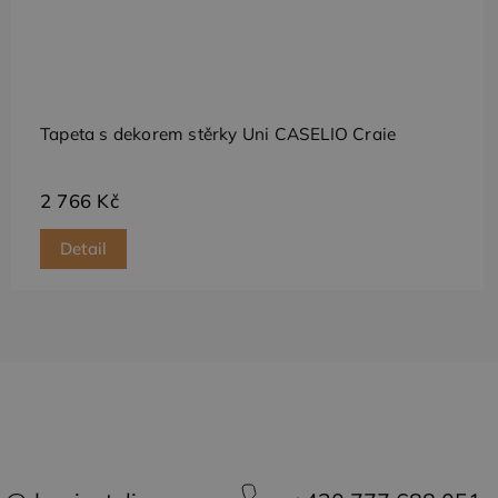
dí informace o tom,
amu, kterou koncový
vlastní společnost
e soubory cookie.
Tapeta s dekorem stěrky Uni CASELIO Craie
2 766 Kč
Detail