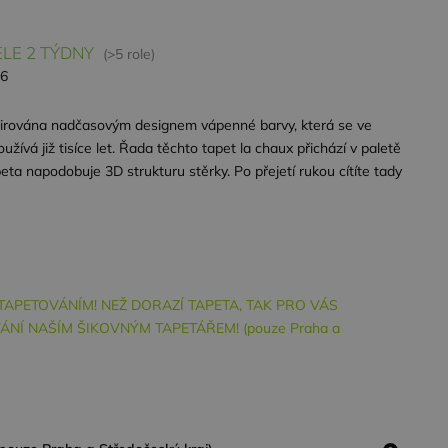
LE 2 TÝDNY
(>5 role)
26
spirována nadčasovým designem vápenné barvy, která se ve
žívá již tisíce let. Řada těchto tapet la chaux přichází v paletě
peta napodobuje 3D strukturu stěrky. Po přejetí rukou cítíte tady
S TAPETOVÁNÍM! NEŽ DORAZÍ TAPETA, TAK PRO VÁS
NÍ NAŠÍM ŠIKOVNÝM TAPETÁŘEM! (pouze Praha a