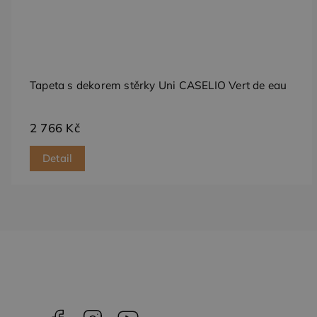
_gcl_au
Goog
.dess
test_cookie
Goog
.doub
Tapeta s dekorem stěrky Uni CASELIO Vert de eau
2 766 Kč
Detail
Facebook
Instagram
YouTube