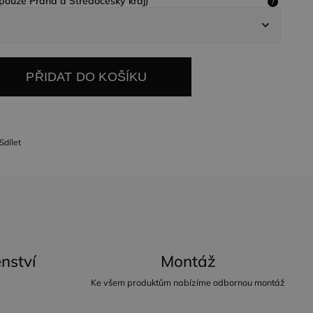
uze Praha a Středočeský kraj)
?
PŘIDAT DO KOŠÍKU
Sdílet
nství
Montáž
Ke všem produktům nabízíme odbornou montáž