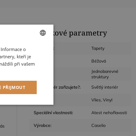
Doplňkové parametry
Kategorie
:
Tapety
 Informace o
CZECH
tnery, kteří je
ENGLISH
Barva
:
Béžová
máždili při vašem
Jednobarevné
Design
:
struktury
E PŘIJMOUT
Jaký interiér zařizujete?
:
Světlý interiér
k
Materiál
:
Vlies, Vinyl
kční soubory
Speciální vlastnosti
:
Atest nehořlavosti
Výrobce
:
Caselio
nás