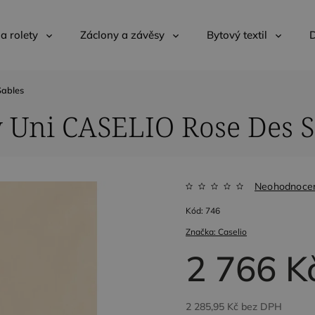
 a rolety
Záclony a závěsy
Bytový textil
D
Sables
y Uni CASELIO Rose Des S
Neohodnoce
Kód:
746
Značka:
Caselio
2 766 K
2 285,95 Kč
bez DPH