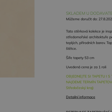
SKLADEM U DODAVATE
Můžeme doručit do:
27.8.20
Tato stěrková kolekce je in
středomořské architektuře pou
teplých, přírodních barev. Ta
štětce.
Šíře tapety 53 cm
Uvedená cena je za 1 roli
OBJEDNEJTE SI TAPETU I 
NAJDEME TERMÍN TAPETOVÁ
Středočeský kraj)
Detailní informace