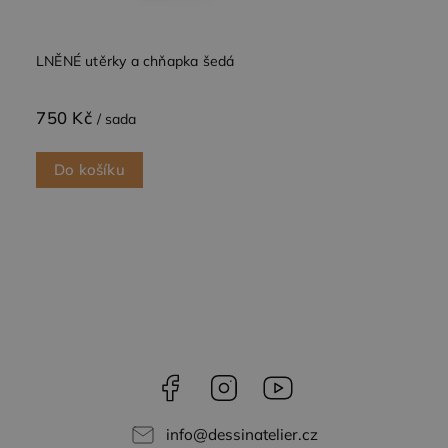
Funkční soubory
LNĚNÉ utěrky a chňapka šedá
750 Kč
/ sada
Do košíku
Nezbytně nutné soubory
Výkonové soubory
Soubory cílení
Funkční soubory
Nezbytně nutné soubory cookie umožňují základní
funkce webových stránek, jako je přihlášení
uživatele a správa účtu. Webové stránky nelze bez
nezbytně nutných souborů cookie správně
používat.
Poskytovatel /
Název
Vyprší
Popis
Doména
Facebook
Instagram
YouTube
CookieScriptConsent
4
Tento soubor
CookieScript
týdny
cookie
.dessinatelier.cz
2 dny
používá
info
@
dessinatelier.cz
služba