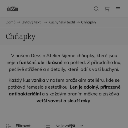
Domů
/
Bytový textil
/
Kuchyňský textil
/
Chňapky
Chňapky
V našem Dessin Atelier šijeme chňapky, které jsou
nejen
funkční, ale i krásné
na pohled. Z přírodního lnu,
pečlivě střižené a s detaily, které ladí s vaší kuchyní.
Každý kus vzniká v našem pražském ateliéru, kde se
potkává řemeslo s estetikou.
Len je odolný, přirozeně
antibakteriální
a s každým praním měkne a získává
vetší savost a slouží roky
.
Nejlevnější