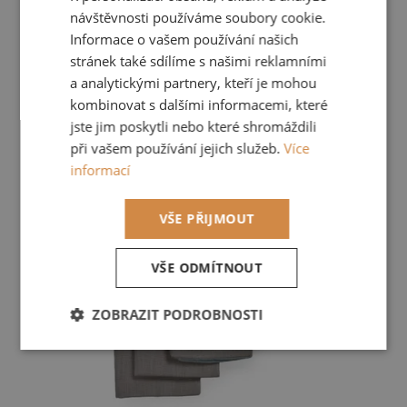
LNĚNÉ utěrky a chňapka modrá
návštěvnosti používáme soubory cookie.
Informace o vašem používání našich
750 Kč
/ sada
stránek také sdílíme s našimi reklamními
a analytickými partnery, kteří je mohou
Do košíku
kombinovat s dalšími informacemi, které
jste jim poskytli nebo které shromáždili
při vašem používání jejich služeb.
Více
informací
VŠE PŘIJMOUT
VŠE ODMÍTNOUT
ZOBRAZIT PODROBNOSTI
Nezbytně
Výkonové
Soubory
nutné
soubory
cílení
soubory