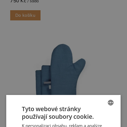
750 Kč
/ sada
Do košíku
Tyto webové stránky
používají soubory cookie.
CZECH
K personalizaci obsahu, reklam a analýze
ENGLISH