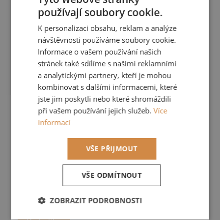
používají soubory cookie.
CZECH
K personalizaci obsahu, reklam a analýze
ENGLISH
návštěvnosti používáme soubory cookie.
Informace o vašem používání našich
stránek také sdílíme s našimi reklamními
a analytickými partnery, kteří je mohou
kombinovat s dalšími informacemi, které
jste jim poskytli nebo které shromáždili
při vašem používání jejich služeb.
Více
informací
VŠE PŘIJMOUT
Sametový povlak na polštář starorůžová 45 x 45
VŠE ODMÍTNOUT
810 Kč
/ ks
ZOBRAZIT PODROBNOSTI