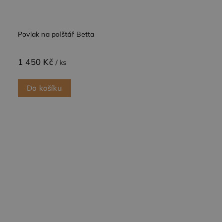
přehledy webů.
uživatel
mohl vidět
_ga_BBNS5JBV9R
.dessinatelier.cz
1 rok
Tento soubor
před
1
cookie používá
návštěvou
měsíc
Google Analytics
Povlak na polštář Betta
uvedeného
k zachování
webu.
stavu relace.
_gcl_au
2
Tento
Google LLC
1 450 Kč
/ ks
měsíce
soubor
.dessinatelier.cz
4
cookie
týdny
nastavuje
společnost
Do košíku
Doubleclick
a provádí
informace o
tom, jak
koncový
uživatel
používá
webové
stránky a
jakoukoli
reklamu,
kterou
koncový
uživatel
mohl vidět
před
návštěvou
uvedeného
webu.