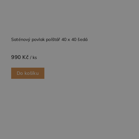
test_cookie
15
Tento
Google LLC
minut
soubor
.doubleclick.net
cookie
nastavuje
společnost
DoubleClick
(kterou
vlastní
Saténový povlak polštář 40 x 40 šedá
společnost
Google),
aby zjistila,
zda
990 Kč
/ ks
prohlížeč
návštěvníka
webu
podporuje
Do košíku
soubory
cookie.