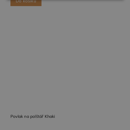
Nezbytně
Výkonové
Soubory
Do košíku
nutné
soubory
cílení
soubory
Funkční soubory
Nezbytně nutné soubory
Výkonové soubory
Soubory cílení
Funkční soubory
Nezbytně nutné soubory cookie umožňují základní
funkce webových stránek, jako je přihlášení
uživatele a správa účtu. Webové stránky nelze bez
nezbytně nutných souborů cookie správně
používat.
Povlak na polštář Khaki
Poskytovatel /
Název
Vyprší
Popis
Doména