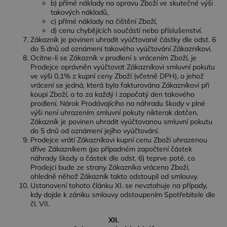
b) přímé náklady na opravu Zboží ve skutečné výši
takových nákladů,
c) přímé náklady na čištění Zboží,
d) cenu chybějících součástí nebo příslušenství.
Zákazník je povinen uhradit vyúčtované částky dle odst. 6
do 5 dnů od oznámení takového vyúčtování Zákazníkovi.
Ocitne-li se Zákazník v prodlení s vrácením Zboží, je
Prodejce oprávněn vyúčtovat Zákazníkovi smluvní pokutu
ve výši 0,1% z kupní ceny Zboží (včetně DPH), o jehož
vrácení se jedná, která byla fakturována Zákazníkovi při
koupi Zboží, a to za každý i započatý den takového
prodlení. Nárok Prodávajícího na náhradu škody v plné
výši není uhrazením smluvní pokuty nikterak dotčen.
Zákazník je povinen uhradit vyúčtovanou smluvní pokutu
do 5 dnů od oznámení jejího vyúčtování.
Prodejce vrátí Zákazníkovi kupní cenu Zboží uhrazenou
dříve Zákazníkem (po případném započtení částek
náhrady škody a částek dle odst. 6) teprve poté, co
Prodejci bude ze strany Zákazníka vráceno Zboží,
ohledně něhož Zákazník takto odstoupil od smlouvy.
Ustanovení tohoto článku XI. se nevztahuje na případy,
kdy dojde k zániku smlouvy odstoupením Spotřebitele dle
čl. VII.
XII.