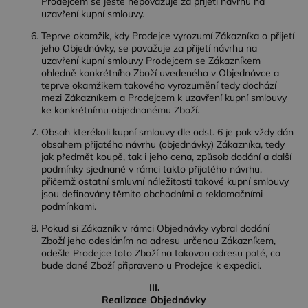
Prodejcem se ještě nepovažuje za přijetí návrhu na
uzavření kupní smlouvy.
Teprve okamžik, kdy Prodejce vyrozumí Zákazníka o přijetí
jeho Objednávky, se považuje za přijetí návrhu na
uzavření kupní smlouvy Prodejcem se Zákazníkem
ohledně konkrétního Zboží uvedeného v Objednávce a
teprve okamžikem takového vyrozumění tedy dochází
mezi Zákazníkem a Prodejcem k uzavření kupní smlouvy
ke konkrétnímu objednanému Zboží.
Obsah kterékoli kupní smlouvy dle odst. 6 je pak vždy dán
obsahem přijatého návrhu (objednávky) Zákazníka, tedy
jak předmět koupě, tak i jeho cena, způsob dodání a další
podmínky sjednané v rámci takto přijatého návrhu,
přičemž ostatní smluvní náležitosti takové kupní smlouvy
jsou definovány těmito obchodními a reklamačními
podmínkami.
Pokud si Zákazník v rámci Objednávky vybral dodání
Zboží jeho odesláním na adresu určenou Zákazníkem,
odešle Prodejce toto Zboží na takovou adresu poté, co
bude dané Zboží připraveno u Prodejce k expedici.
III.
Realizace Objednávky