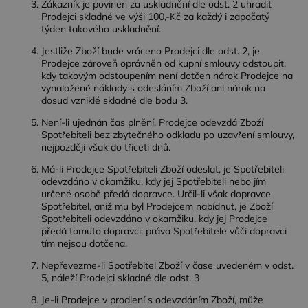
Zákazník je povinen za uskladnění dle odst. 2 uhradit
Prodejci skladné ve výši 100,-Kč za každý i započatý
týden takového uskladnění.
Jestliže Zboží bude vráceno Prodejci dle odst. 2, je
Prodejce zároveň oprávněn od kupní smlouvy odstoupit,
kdy takovým odstoupením není dotčen nárok Prodejce na
vynaložené náklady s odesláním Zboží ani nárok na
dosud vzniklé skladné dle bodu 3.
Není-li ujednán čas plnění, Prodejce odevzdá Zboží
Spotřebiteli bez zbytečného odkladu po uzavření smlouvy,
nejpozději však do třiceti dnů.
Má-li Prodejce Spotřebiteli Zboží odeslat, je Spotřebiteli
odevzdáno v okamžiku, kdy jej Spotřebiteli nebo jím
určené osobě předá dopravce. Určil-li však dopravce
Spotřebitel, aniž mu byl Prodejcem nabídnut, je Zboží
Spotřebiteli odevzdáno v okamžiku, kdy jej Prodejce
předá tomuto dopravci; práva Spotřebitele vůči dopravci
tím nejsou dotčena.
Nepřevezme-li Spotřebitel Zboží v čase uvedeném v odst.
5, náleží Prodejci skladné dle odst. 3
Je-li Prodejce v prodlení s odevzdáním Zboží, může