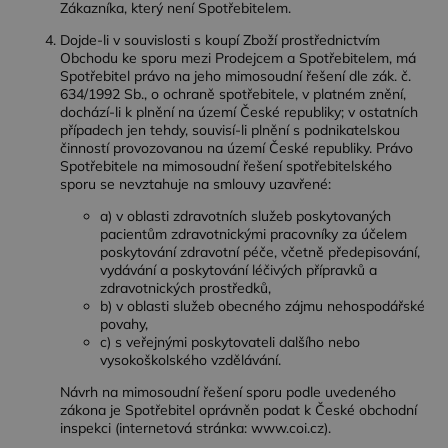
Zákazníka, který není Spotřebitelem.
Dojde-li v souvislosti s koupí Zboží prostřednictvím
Obchodu ke sporu mezi Prodejcem a Spotřebitelem, má
Spotřebitel právo na jeho mimosoudní řešení dle zák. č.
634/1992 Sb., o ochraně spotřebitele, v platném znění,
dochází-li k plnění na území České republiky; v ostatních
případech jen tehdy, souvisí-li plnění s podnikatelskou
činností provozovanou na území České republiky. Právo
Spotřebitele na mimosoudní řešení spotřebitelského
sporu se nevztahuje na smlouvy uzavřené:
a) v oblasti zdravotních služeb poskytovaných
pacientům zdravotnickými pracovníky za účelem
poskytování zdravotní péče, včetně předepisování,
vydávání a poskytování léčivých přípravků a
zdravotnických prostředků,
b) v oblasti služeb obecného zájmu nehospodářské
povahy,
c) s veřejnými poskytovateli dalšího nebo
vysokoškolského vzdělávání.
Návrh na mimosoudní řešení sporu podle uvedeného
zákona je Spotřebitel oprávněn podat k České obchodní
inspekci (internetová stránka: www.coi.cz).