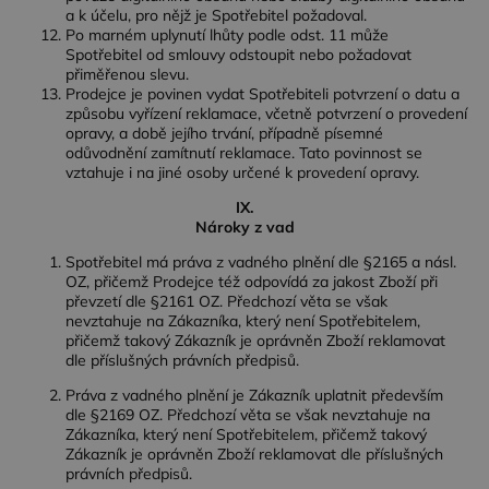
pr
a k účelu, pro nějž je Spotřebitel požadoval.
jedinečných
IDE
1 rok 1
Tento
Google LLC
po
uživatelů
Po marném uplynutí lhůty podle odst. 11 může
měsíc
soubor
.doubleclick.net
fil
přiřazením
cookie
Spotřebitel od smlouvy odstoupit nebo požadovat
AJA
náhodně
nastavuje
přiměřenou slevu.
bu
vygenerovaného
společnost
te
čísla jako
Prodejce je povinen vydat Spotřebiteli potvrzení o datu a
Doubleclick
so
identifikátoru
a provádí
způsobu vyřízení reklamace, včetně potvrzení o provedení
co
klienta. Je
informace o
opravy, a době jejího trvání, případně písemné
na
součástí
tom, jak
tak
odůvodnění zamítnutí reklamace. Tato povinnost se
každého
koncový
uži
požadavku na
vztahuje i na jiné osoby určené k provedení opravy.
uživatel
kte
stránku na webu
používá
ne
a slouží k
webové
IX.
při
výpočtu údajů o
stránky a
Nároky z vad
návštěvnících,
jakoukoli
relacích a
reklamu,
kampaních pro
Spotřebitel má práva z vadného plnění dle §2165 a násl.
kterou
analytické
koncový
OZ, přičemž Prodejce též odpovídá za jakost Zboží při
přehledy webů.
uživatel
převzetí dle §2161 OZ. Předchozí věta se však
mohl vidět
nevztahuje na Zákazníka, který není Spotřebitelem,
_ga_BBNS5JBV9R
.dessinatelier.cz
1 rok
Tento soubor
před
1
cookie používá
přičemž takový Zákazník je oprávněn Zboží reklamovat
návštěvou
měsíc
Google Analytics
uvedeného
dle příslušných právních předpisů.
k zachování
webu.
stavu relace.
Práva z vadného plnění je Zákazník uplatnit především
_gcl_au
2
Tento
Google LLC
dle §2169 OZ. Předchozí věta se však nevztahuje na
měsíce
soubor
.dessinatelier.cz
Zákazníka, který není Spotřebitelem, přičemž takový
4
cookie
týdny
nastavuje
Zákazník je oprávněn Zboží reklamovat dle příslušných
společnost
právních předpisů.
Doubleclick