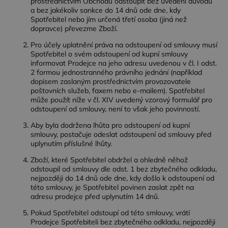
prostřednictvím Obchodu odstoupit bez uvedení důvodu
a bez jakékoliv sankce do 14 dnů ode dne, kdy
Spotřebitel nebo jím určená třetí osoba (jiná než
dopravce) převezme Zboží.
Pro účely uplatnění práva na odstoupení od smlouvy musí
Spotřebitel o svém odstoupení od kupní smlouvy
informovat Prodejce na jeho adresu uvedenou v čl. I odst.
2 formou jednostranného právního jednání (například
dopisem zaslaným prostřednictvím provozovatele
poštovních služeb, faxem nebo e-mailem). Spotřebitel
může použít níže v čl. XIV uvedený vzorový formulář pro
odstoupení od smlouvy, není to však jeho povinností.
Aby byla dodržena lhůta pro odstoupení od kupní
smlouvy, postačuje odeslat odstoupení od smlouvy před
uplynutím příslušné lhůty.
Zboží, které Spotřebitel obdržel a ohledně něhož
odstoupil od smlouvy dle odst. 1 bez zbytečného odkladu,
nejpozději do 14 dnů ode dne, kdy došlo k odstoupení od
této smlouvy, je Spotřebitel povinen zaslat zpět na
adresu prodejce před uplynutím 14 dnů.
Pokud Spotřebitel odstoupí od této smlouvy, vrátí
Prodejce Spotřebiteli bez zbytečného odkladu, nejpozději