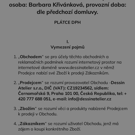
osoba: Barbara Křivánková, provozní doba:
dle předchozí domluvy.
PLÁTCE DPH
I.
Vymezení pojmů
„
Obchodem
“ se pro účely těchto obchodních a
reklamačních podmínek rozumí internetový prostor na
internetové doméně www.dessinatelier.cz v němž
Prodejce nabízí své Zboží k prodeji Zákazníkům.
„
Prodejcem
“ se rozumí provozovatel Obchodu -
Dessin
Atelier s.r.o., DIČ (VAT): CZ19234562, sídlem:
Černomořská 9, Praha 101 00, Česká
Republika, tel: +
420 777 688 051, e-mail: info@dessinatelier.cz
„
Zbožím
“ se rozumí věci a produkty nabízené Prodejcem
k prodeji v Obchodu.
„
Zákazníkem
“ se rozumí uživatel Obchodu, jenž má
zájem o koupi konkrétního Zboží.