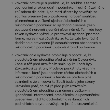
Zákazník potvrzuje a prohlašuje, že souhlas s těmito
obchodními a reklamačními podmínkami učiněný zejména
způsobem dle odst. 1, se mezi účastníky považuje za
souhlas písemný (resp. postavený naroveň souhlasu
písemnému) a veškerá ujednání obchodních a
reklamačních podmínek za sjednaná písemně (resp.
postavená naroveň sjednání písemnému). Tam kde tedy
zákon výslovně vyžaduje pro taková ujednání písemnou
formu, má se mezi účastníky za to, že tato byla řádně
dodržena a provedena již odsouhlasením obchodních a
reklamačních podmínek touto elektronickou formou.
Zákazník dále výslovně prohlašuje a potvrzuje, že
v dostatečném předstihu před učiněním Objednávky
Zboží a též před uzavřením smlouvy ke Zboží byly
Zákazníkovi ze strany Prodejce poskytnuty všechny
informace, které jsou obsahem těchto obchodních a
reklamačních podmínek, s těmito se předem plně
seznámil, a že smlouva ke Zboží bude z jeho strany
uzavírána poté, co byl již před jejím uzavřením
v dostatečném předstihu seznámen s veškerými
ujednáními, informacemi, prohlášeními a upozorněními
uvedenými v těchto obchodních a reklamačních
podmínkách, a tyto považuje za jasné a srozumitelné.