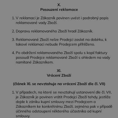
a provádí
X.
informace o
tom, jak
Posouzení reklamace
koncový
uživatel
V reklamaci je Zákazník povinen uvést i podrobný popis
používá
reklamované vady Zboží.
webové
stránky a
Dopravu reklamovaného Zboží hradí Zákazník.
jakoukoli
reklamu,
kterou
Reklamované Zboží nelze Prodejci zaslat na dobírku, k
koncový
takové reklamaci nebude Prodejcem přihlíženo.
uživatel
mohl vidět
Po obdržení reklamovaného Zboží spolu s kopií faktury
před
návštěvou
posoudí Prodejce reklamované Zboží s ohledem na vady
uvedeného
namítané Zákazníkem.
webu.
XI.
test_cookie
15
Tento
Google LLC
Vrácení Zboží
minut
soubor
.doubleclick.net
cookie
nastavuje
(článek XI. se nevztahuje na vrácení Zboží dle čl. VII)
společnost
DoubleClick
V případech, na které se nevztahují ustanovení dle čl. VII,
(kterou
je Zákazník je povinen vrátit Prodejci Zboží tehdy, jestliže
vlastní
společnost
dojde k zániku kupní smlouvy mezi Prodejcem a
Google),
Zákazníkem ke konkrétnímu Zboží, zejména pak v případě
aby zjistila,
účinného odstoupení některého účastníka od kupní
zda
smlouvy.
prohlížeč