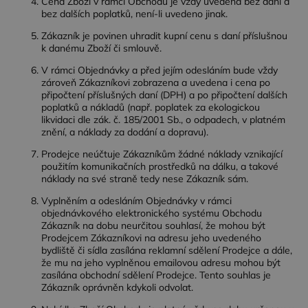
Cena Zboží v rámci Obchodu je vždy uvedena bez daní a
bez dalších poplatků, není-li uvedeno jinak.
Zákazník je povinen uhradit kupní cenu s daní příslušnou
k danému Zboží či smlouvě.
V rámci Objednávky a před jejím odesláním bude vždy
zároveň Zákazníkovi zobrazena a uvedena i cena po
připočtení příslušných daní (DPH) a po připočtení dalších
poplatků a nákladů (např. poplatek za ekologickou
likvidaci dle zák. č. 185/2001 Sb., o odpadech, v platném
znění, a náklady za dodání a dopravu).
Prodejce neúčtuje Zákazníkům žádné náklady vznikající
použitím komunikačních prostředků na dálku, a takové
náklady na své straně tedy nese Zákazník sám.
Vyplněním a odesláním Objednávky v rámci
objednávkového elektronického systému Obchodu
Zákazník na dobu neurčitou souhlasí, že mohou být
Prodejcem Zákazníkovi na adresu jeho uvedeného
bydliště či sídla zasílána reklamní sdělení Prodejce a dále,
že mu na jeho vyplněnou emailovou adresu mohou být
zasílána obchodní sdělení Prodejce. Tento souhlas je
Zákazník oprávněn kdykoli odvolat.