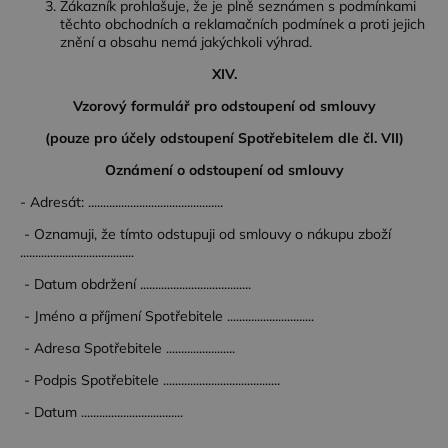
Zákazník prohlašuje, že je plně seznámen s podmínkami
těchto obchodních a reklamačních podmínek a proti jejich
znění a obsahu nemá jakýchkoli výhrad.
XIV.
Vzorový formulář pro odstoupení od smlouvy
(pouze pro účely odstoupení Spotřebitelem dle čl. VII)
Oznámení o odstoupení od smlouvy
- Adresát: .............................................
- Oznamuji, že tímto odstupuji od smlouvy o nákupu zboží
......................................
- Datum obdržení .....................................
- Jméno a příjmení Spotřebitele .............................
- Adresa Spotřebitele .......................
- Podpis Spotřebitele .......................................
- Datum ..................................