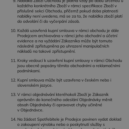
Nabídka Zboží Obchodu je platná vždy po dobu určenou u
každého konkrétního Zboží v rámci specifikace Zboží v
příslušné sekci Obchodu, přičemž pokud doba platnosti
nabídky není uvedena, má se za to, že nabídka zboží platí
do odvolání či do vyčerpání zásob.
Každá uzavřená kupní smlouva v rámci obchodu je dále
Prodejcem archivována v rámci jeho obchodní a účetní
evidence a na vyžádání Zákazníka může být tomuto
následně zpřístupněna po uhrazení manipulačních
nákladů na takové zpřístupnění.
Kroky vedoucí k uzavření kupní smlouvy v rámci Obchodu
jsou obecně popsány těmito obchodními a reklamačními
podmínkami.
Kupní smlouva může být uzavřena v českém nebo i
slovenském jazyce.
V rámci objednávání kteréhokoli Zboží je Zákazník
oprávněn do konečného odeslání Objednávky měnit
obsah Objednávky či opravovat chyby učiněné
v Objednávce.
Na žádost Spotřebitele je Prodejce povinen vydat doklad
o zakoupení výrobku nebo o poskytnutí služby s