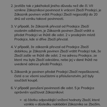
návštěvníka
webu
Jestliže tak z jakéhokoli jiného důvodu než dle čl. VII
podporuje
vznikne Zákazníkovi povinnost k vrácení Zboží Prodejci, je
soubory
Zákazník povinen vrátit Prodejci Zboží nejpozději do 20
cookie.
dnů od vzniku takové povinnosti.
V případě, že Zákazník převzal od Prodejce Zboží
osobním odběrem, je Zákazník povinen Zboží vrátit a
předat Prodejci ve lhůtě dle odst. 2 v prodejním místě
Prodejce, kde si dříve Zboží převzal.
V případě, že zákazník převzal od Prodejce Zboží
dobírkou, je Zákazník povinen Zboží vrátit Prodejci tak, že
Zboží zašle ve lhůtě dle odst. 2 na adresu Prodejce, ze
které mu bylo Zboží odesláno, nebo jej v dané lhůtě na
uvedené adrese předá Prodejci.
Zákazník je povinen předat Prodejci Zboží nepoškozené,
čisté a se všemi součástmi a příslušenstvím, jež byly
součástí koupě.
V případě porušení povinnosti dle odst. 5 je Prodejce
oprávněn vyúčtovat Zákazníkovi:
a) částku odpovídající snížení hodnoty Zboží, které
vzniklo v důsledku nakládání Zákazníka se Zbožím,