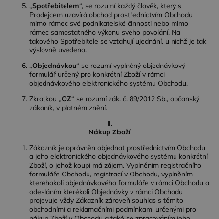
„
Spotřebitelem
“, se rozumí každý člověk, který s
Prodejcem uzavírá obchod prostřednictvím Obchodu
mimo rámec své podnikatelské činnosti nebo mimo
rámec samostatného výkonu svého povolání. Na
takového Spotřebitele se vztahují ujednání, u nichž je tak
výslovně uvedeno.
„
Objednávkou
“ se rozumí vyplněný objednávkový
formulář určený pro konkrétní Zboží v rámci
objednávkového elektronického systému Obchodu.
Zkratkou „
OZ
“ se rozumí zák. č. 89/2012 Sb., občanský
zákoník, v platném znění.
II.
Nákup Zboží
Zákazník je oprávněn objednat prostřednictvím Obchodu
a jeho elektronického objednávkového systému konkrétní
Zboží, o jehož koupi má zájem. Vyplněním registračního
formuláře Obchodu, registrací v Obchodu, vyplněním
kteréhokoli objednávkového formuláře v rámci Obchodu a
odesláním kterékoli Objednávky v rámci Obchodu
projevuje vždy Zákazník zároveň souhlas s těmito
obchodními a reklamačními podmínkami určenými pro
nákup Zboží v Obchodu a také se zpracováním jeho