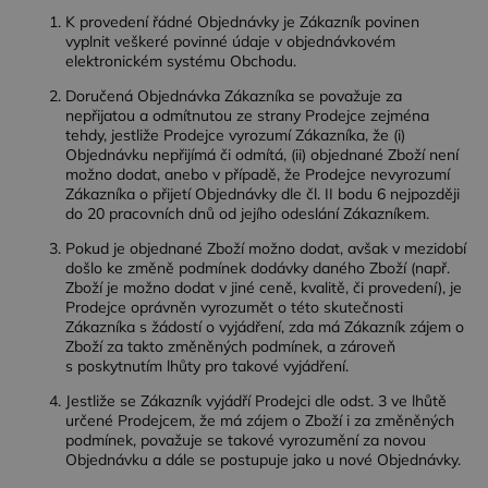
K provedení řádné Objednávky je Zákazník povinen
vyplnit veškeré povinné údaje v objednávkovém
elektronickém systému Obchodu.
Doručená Objednávka Zákazníka se považuje za
nepřijatou a odmítnutou ze strany Prodejce zejména
tehdy, jestliže Prodejce vyrozumí Zákazníka, že (i)
Objednávku nepřijímá či odmítá, (ii) objednané Zboží není
možno dodat, anebo v případě, že Prodejce nevyrozumí
Zákazníka o přijetí Objednávky dle čl. II bodu 6 nejpozději
do 20 pracovních dnů od jejího odeslání Zákazníkem.
Pokud je objednané Zboží možno dodat, avšak v mezidobí
došlo ke změně podmínek dodávky daného Zboží (např.
Zboží je možno dodat v jiné ceně, kvalitě, či provedení), je
Prodejce oprávněn vyrozumět o této skutečnosti
Zákazníka s žádostí o vyjádření, zda má Zákazník zájem o
Zboží za takto změněných podmínek, a zároveň
s poskytnutím lhůty pro takové vyjádření.
Jestliže se Zákazník vyjádří Prodejci dle odst. 3 ve lhůtě
určené Prodejcem, že má zájem o Zboží i za změněných
podmínek, považuje se takové vyrozumění za novou
Objednávku a dále se postupuje jako u nové Objednávky.