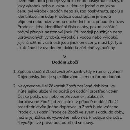
uvedením data prodeje výrobku nebo poskytnutí služby, o
jaký výrobek nebo o jakou službu se jedná a za jakou
cenu byl výrobek prodán nebo služba poskytnuta, spolu s
identifikačními údaji Prodejce obsahujícími jméno a
příjmení nebo název nebo obchodní firmu, případně název
Prodejce, jeho identifikační číslo osoby, pokud zvláštní
právní předpis nestanoví jinak. Při prodeji použitých nebo
upravovaných výrobků, výrobků s vadou nebo výrobků,
jejichž užitné vlastnosti jsou jinak omezeny, musí být tyto
skutečnosti v uvedeném dokladu zřetelně vyznačeny.
V.
Dodání Zboží
Způsob dodání Zboží zvolí zákazník vždy v rámci vyplnění
Objednávky, kde je specifikována i cena a forma dodání.
Nevyzvedne-li si Zákazník Zboží zasílané dobírkou ve
lhůtě jejího uložení na poště při dodání prostřednictvím
České pošty, a.s. nebo nepřevezme-li Zákazník
doručované Zboží od zasilatele v případě dodání Zboží
prostřednictvím jiného dopravce, a Zboží bude vráceno
Prodejci, uskladní Prodejce Zboží ve svém skladu do doby,
než si jej Zákazník vyzvedne nebo než Prodejce dle odst.
4 využije své právo odstoupit od smlouvy.