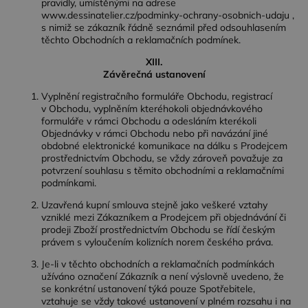
pravidly, umístěnými na adrese
www.dessinatelier.cz/
podminky-ochrany-osobnich-udaju ,
s nimiž se zákazník řádně seznámil před odsouhlasením
těchto Obchodních a reklamačních podmínek.
XIII.
Závěrečná ustanovení
Vyplnění registračního formuláře Obchodu, registrací
v Obchodu, vyplněním kteréhokoli objednávkového
formuláře v rámci Obchodu a odesláním kterékoli
Objednávky v rámci Obchodu nebo při navázání jiné
obdobné elektronické komunikace na dálku s Prodejcem
prostřednictvím Obchodu, se vždy zároveň považuje za
potvrzení souhlasu s těmito obchodními a reklamačními
podmínkami.
Uzavřená kupní smlouva stejně jako veškeré vztahy
vzniklé mezi Zákazníkem a Prodejcem při objednávání či
prodeji Zboží prostřednictvím Obchodu se řídí českým
právem s vyloučením kolizních norem českého práva.
Je-li v těchto obchodních a reklamačních podmínkách
užíváno označení Zákazník a není výslovně uvedeno, že
se konkrétní ustanovení týká pouze Spotřebitele,
vztahuje se vždy takové ustanovení v plném rozsahu i na