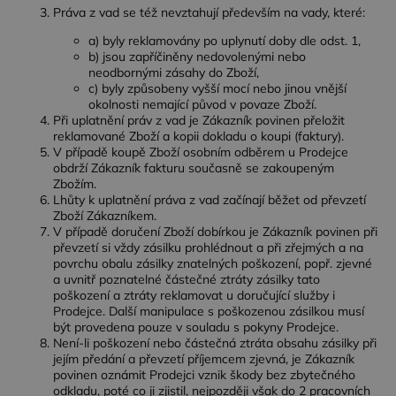
Práva z vad se též nevztahují především na vady, které:
a) byly reklamovány po uplynutí doby dle odst. 1,
Nezbytně nutné soubory
Výkonové soubory
b) jsou zapříčiněny nedovolenými nebo
neodbornými zásahy do Zboží,
Soubory cílení
Funkční soubory
c) byly způsobeny vyšší mocí nebo jinou vnější
okolnosti nemající původ v povaze Zboží.
Nezbytně nutné soubory cookie umožňují základní
Při uplatnění práv z vad je Zákazník povinen přeložit
funkce webových stránek, jako je přihlášení
reklamované Zboží a kopii dokladu o koupi (faktury).
uživatele a správa účtu. Webové stránky nelze bez
V případě koupě Zboží osobním odběrem u Prodejce
nezbytně nutných souborů cookie správně
obdrží Zákazník fakturu současně se zakoupeným
používat.
Zbožím.
Poskytovatel /
Lhůty k uplatnění práva z vad začínají běžet od převzetí
Název
Vyprší
Popis
Doména
Zboží Zákazníkem.
V případě doručení Zboží dobírkou je Zákazník povinen při
CookieScriptConsent
4
Tento soubor
CookieScript
týdny
cookie
převzetí si vždy zásilku prohlédnout a při zřejmých a na
.dessinatelier.cz
2 dny
používá
povrchu obalu zásilky znatelných poškození, popř. zjevné
služba
a uvnitř poznatelné částečné ztráty zásilky tato
Cookie-
poškození a ztráty reklamovat u doručující služby i
Script.com k
zapamatování
Prodejce. Další manipulace s poškozenou zásilkou musí
předvoleb
být provedena pouze v souladu s pokyny Prodejce.
souhlasu se
Není-li poškození nebo částečná ztráta obsahu zásilky při
soubory
cookie
jejím předání a převzetí příjemcem zjevná, je Zákazník
návštěvníků.
povinen oznámit Prodejci vznik škody bez zbytečného
Je nutné, aby
odkladu, poté co ji zjistil, nejpozději však do 2 pracovních
banner