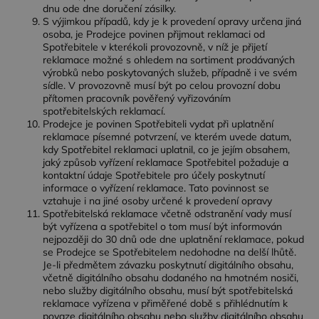
dnu ode dne doručení zásilky.
cookie
Cookie-
S výjimkou případů, kdy je k provedení opravy určena jiná
Script.com
osoba, je Prodejce povinen přijmout reklamaci od
fungoval
Spotřebitele v kterékoli provozovně, v níž je přijetí
správně.
reklamace možné s ohledem na sortiment prodávaných
zásadách ochrany soukromí společnosti Google
výrobků nebo poskytovaných služeb, případně i ve svém
sídle. V provozovně musí být po celou provozní dobu
přítomen pracovník pověřený vyřizováním
spotřebitelských reklamací.
Prodejce je povinen Spotřebiteli vydat při uplatnění
Poskytovatel /
Název
Vyprší
Po
reklamace písemné potvrzení, ve kterém uvede datum,
Poskytovatel /
Doména
Název
Vyprší
Popis
Doména
kdy Spotřebitel reklamaci uplatnil, co je jejím obsahem,
wp-
Zavřením
Uk
OnTheGoSystems
Poskytovatel /
jaký způsob vyřízení reklamace Spotřebitel požaduje a
Název
Vyprší
Popis
wpml_current_language
prohlížeče
akt
_ga
Ltd.
1 rok
Tento název
Google LLC
Doména
kontaktní údaje Spotřebitele pro účely poskytnutí
jaz
www.dessinatelier.cz
1
souboru cookie
.dessinatelier.cz
informace o vyřízení reklamace. Tato povinnost se
vý
měsíc
je spojen s
_fbp
2
Používá
Meta Platform
na
Google
vztahuje i na jiné osoby určené k provedení opravy
měsíce
Facebook k
Inc.
je 
Universal
4
poskytování
Spotřebitelská reklamace včetně odstranění vady musí
.dessinatelier.cz
so
Analytics - což je
týdny
řady
být vyřízena a spotřebitel o tom musí být informován
co
významná
reklamních
na
nejpozději do 30 dnů ode dne uplatnění reklamace, pokud
aktualizace
produktů,
po
běžněji
se Prodejce se Spotřebitelem nedohodne na delší lhůtě.
jako je
při
používané
nabízení
Je-li předmětem závazku poskytnutí digitálního obsahu,
uži
analytické
cen v
včetně digitálního obsahu dodaného na hmotném nosiči,
Po
služby Google.
reálném
pov
Tento soubor
nebo služby digitálního obsahu, musí být spotřebitelská
čase od
ja
cookie se
inzerentů
reklamace vyřízena v přiměřené době s přihlédnutím k
so
používá k
třetích stran
povaze digitálního obsahu nebo služby digitálního obsahu
co
rozlišení