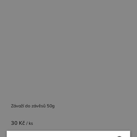
Závaží do závěsů 50g
30 Kč
/ ks