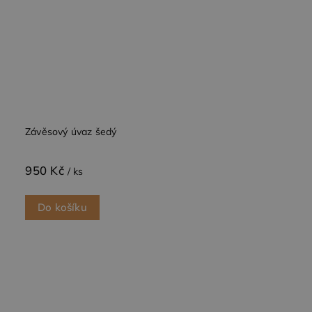
uvedeného
webu.
test_cookie
15
Tento
Google LLC
minut
soubor
.doubleclick.net
cookie
nastavuje
společnost
DoubleClick
(kterou
vlastní
společnost
Google),
aby zjistila,
Závěsový úvaz šedý
zda
prohlížeč
návštěvníka
950 Kč
webu
/ ks
podporuje
soubory
cookie.
Do košíku