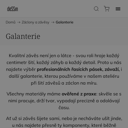
Domů
/
Záclony a závěsy
/
Galanterie
Galanterie
Kvalitní závěs není jen o látce - svou roli hraje každý
centimetr šití, každý záhyb a každý detail. Proto u nás
najdete výběr
profesionálních řasících pásek, závaží,
i
další galanterie, kterou používáme v našem ateliéru
při šití závěsů a záclon na míru.
Všechny materiály máme
ověřené z praxe
: skvěle se s
nimi pracuje, drží tvar, vypadají precizně a odolávají
času.
Ať už si závěs šijete sami, nebo je necháváte ušít jinde,
u nás najdete přesně ty komponenty, které běžně