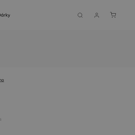
árky a poukazy
SLUŽBY NA MÍRU
KONTAKT
no
s