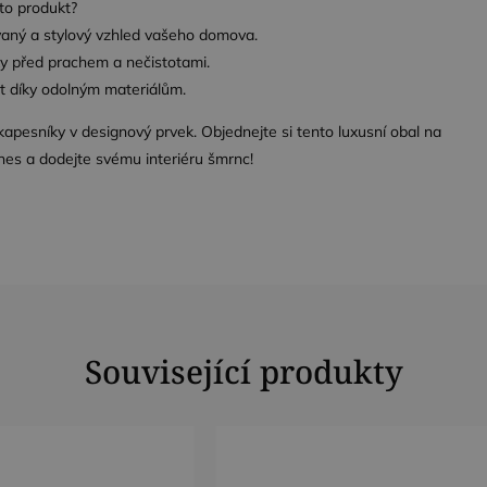
nto produkt?
ovaný a stylový vzhled vašeho domova.
ky před prachem a nečistotami.
t díky odolným materiálům.
pesníky v designový prvek. Objednejte si tento luxusní obal na
zbytně nutné soubory
Výkonové soubory
Soubory cílení
Funkční soub
nes a dodejte svému interiéru šmrnc!
ry cookie umožňují základní funkce webových stránek, jako je přihlášení uživatele a
zbytně nutných souborů cookie správně používat.
Poskytovatel /
Vyprší
Popis
Doména
nt
4
Tento soubor cookie používá služba Cookie-Script.c
CookieScript
týdny
předvoleb souhlasu se soubory cookie návštěvníků. J
.dessinatelier.cz
2 dny
cookie Cookie-Script.com fungoval správně.
Související produkty
Poskytovatel /
Poskytovatel /
Vyprší
Popis
Vyprší
Popis
tovatel /
Doména
Doména
Vyprší
Popis
éna
1 rok
Tento název souboru cookie je spojen s Google Universal An
Zavřením
Ukládá aktuální jazyk. Ve výchozím nasta
Google LLC
OnTheGoSystems
uage
1
významná aktualizace běžněji používané analytické služb
prohlížeče
cookie nastaven pouze pro přihlášené už
.dessinatelier.cz
zásadách ochrany soukromí společnosti Google
Ltd.
2
Používá Facebook k poskytování řady reklamních produktů, jak
 Platform
měsíc
soubor cookie se používá k rozlišení jedinečných uživatel
povolíte jazykový soubor cookie pro podp
www.dessinatelier.cz
měsíce
reálném čase od inzerentů třetích stran