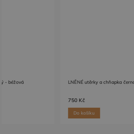
.dess
IDE
Goog
_ga_BBNS5JBV9R
.doub
_gcl_au
Goog
.dess
test_cookie
Goog
.doub
LNĚNÉ utěrky a chňapka černá
750 Kč
Do košíku