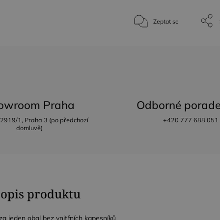
Zeptat se
owroom Praha
Odborné porade
 2919/1, Praha 3 (po předchozí
+420 777 688 051
domluvě)
popis produktu
a jeden obal bez vnitřních kapesníků