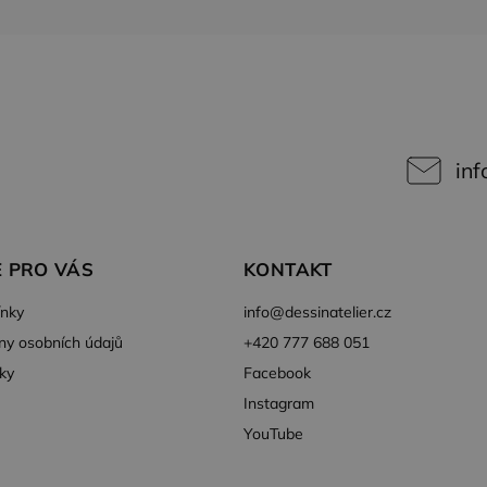
inf
 PRO VÁS
KONTAKT
nky
info
@
dessinatelier.cz
ny osobních údajů
+420 777 688 051
ky
Facebook
Instagram
YouTube