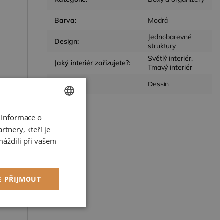
Barva
:
Modrá
Jednobarevné
Design
:
struktury
Světlý interiér,
Jaký interiér zařizujete?
:
Tmavý interiér
Výrobce
:
Dessin
 Informace o
CZECH
tnery, kteří je
ENGLISH
i
máždili při vašem
E PŘIJMOUT
kční soubory