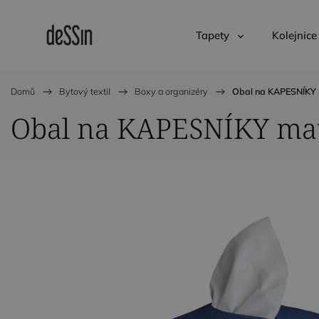
Tapety
Kolejnice
Domů
/
Bytový textil
/
Boxy a organizéry
/
Obal na KAPESNÍKY 
Obal na KAPESNÍKY mat