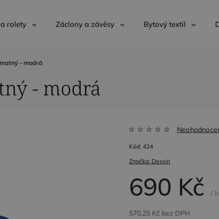
 a rolety
Záclony a závěsy
Bytový textil
D
matný - modrá
ný - modrá
Neohodnoce
Kód:
424
Značka:
Dessin
690 Kč
/ k
570,25 Kč bez DPH