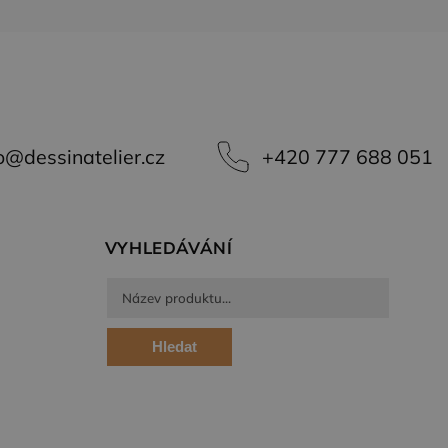
o
@
dessinatelier.cz
+420 777 688 051
VYHLEDÁVÁNÍ
Hledat