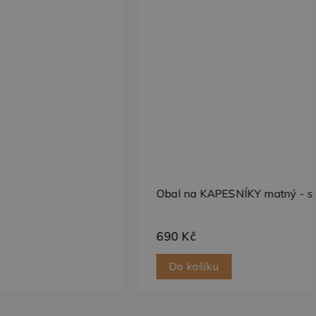
 Je součástí
o uživatele, kteří
u údajů o
edy webů.
dí informace o tom,
 stavu relace.
amu, kterou koncový
dí informace o tom,
amu, kterou koncový
vlastní společnost
e soubory cookie.
Obal na KAPESNÍKY matný - světle béžová
690 Kč
Do košíku