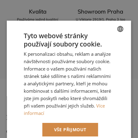
Kvalita
Showroom Praha
Používáme jedině kvalitní
U Viktorie 2919/1, Praha 3 (po
designové materiály
předchozí domluvě)
Tyto webové stránky
používají soubory cookie.
CZECH
Odborné poradenství
Montáž
K personalizaci obsahu, reklam a analýze
ENGLISH
návštěvnosti používáme soubory cookie.
+420 777 688 051
Ke všem produktům nabízíme
odbornou montáž
Informace o vašem používání našich
stránek také sdílíme s našimi reklamními
a analytickými partnery, kteří je mohou
kombinovat s dalšími informacemi, které
jste jim poskytli nebo které shromáždili
Popis
Hodnocení
Diskuze
při vašem používání jejich služeb.
Více
informací
Detailní popis produktu
VŠE PŘIJMOUT
CHŇAPKA = složení: 30% Len, 30% bavlna, 30% polyester,