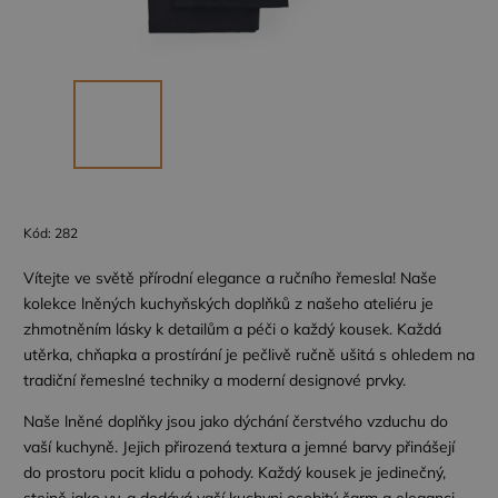
Kód:
282
Vítejte ve světě přírodní elegance a ručního řemesla! Naše
kolekce lněných kuchyňských doplňků z našeho ateliéru je
zhmotněním lásky k detailům a péči o každý kousek. Každá
utěrka, chňapka a prostírání je pečlivě ručně ušitá s ohledem na
tradiční řemeslné techniky a moderní designové prvky.
Naše lněné doplňky jsou jako dýchání čerstvého vzduchu do
vaší kuchyně. Jejich přirozená textura a jemné barvy přinášejí
do prostoru pocit klidu a pohody. Každý kousek je jedinečný,
stejně jako vy, a dodává vaší kuchyni osobitý šarm a eleganci.