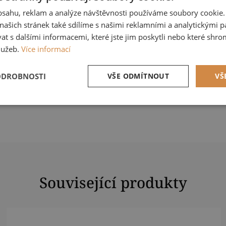
obsahu, reklam a analýze návštěvnosti používáme soubory cookie.
a jeden obal bez vnitřních kapesníků
ašich stránek také sdílíme s našimi reklamními a analytickými par
 s dalšími informacemi, které jste jim poskytli nebo které shro
cové kapesníčky v boxu od výrobců: Linteo a Zewa
lužeb.
Více informací
 gumička proti vysunutí
ODROBNOSTI
VŠE ODMÍTNOUT
VŠ
 pouze čistit vlhčeným ubrouskem
ný
tné
Výkonové soubory
Soubory cílení
Fun
Související produkty
zbytně nutné soubory
Výkonové soubory
Soubory cílení
Funkční soub
ry cookie umožňují základní funkce webových stránek, jako je přihlášení uživatele a
zbytně nutných souborů cookie správně používat.