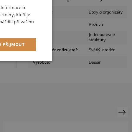
 Informace o
CZECH
Kategorie
:
Boxy a organizéry
tnery, kteří je
ENGLISH
máždili při vašem
Barva
:
Béžová
Jednobarevné
Design
:
struktury
E PŘIJMOUT
Jaký interiér zařizujete?
:
Světlý interiér
kční soubory
Výrobce
:
Dessin
ory
Next
 správa účtu. Webové