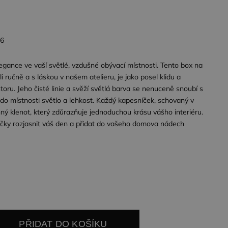
26
egance ve vaší světlé, vzdušné obývací místnosti. Tento box na
i ručně a s láskou v našem atelieru, je jako posel klidu a
oru. Jeho čisté linie a svěží světlá barva se nenuceně snoubí s
í do místnosti světlo a lehkost. Každý kapesníček, schovaný v
ný klenot, který zdůrazňuje jednoduchou krásu vášho interiéru.
čky rozjasnit váš den a přidat do vašeho domova nádech
PŘIDAT DO KOŠÍKU