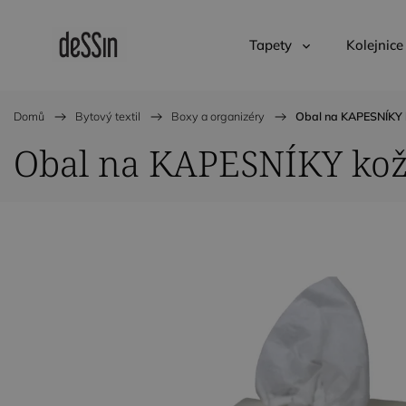
Tapety
Kolejnice
Domů
/
Bytový textil
/
Boxy a organizéry
/
Obal na KAPESNÍKY 
Obal na KAPESNÍKY kož