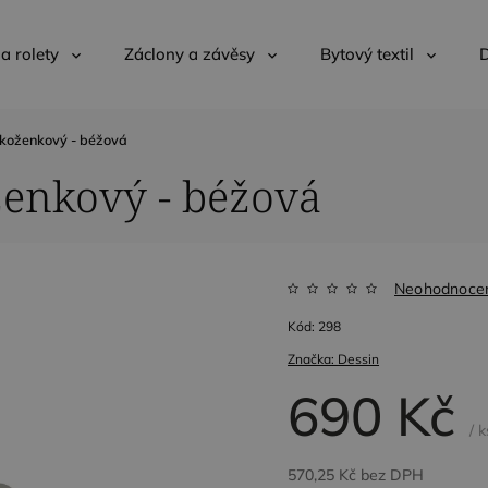
 a rolety
Záclony a závěsy
Bytový textil
D
koženkový - béžová
enkový - béžová
Neohodnoce
Kód:
298
Značka:
Dessin
690 Kč
/ k
570,25 Kč bez DPH