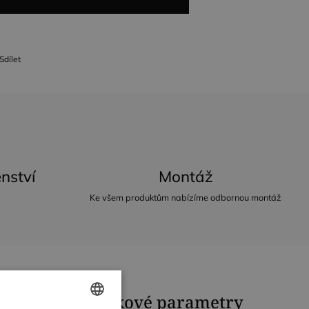
Sdílet
nství
Montáž
Ke všem produktům nabízíme odbornou montáž
Doplňkové parametry