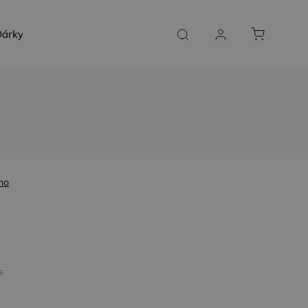
árky a poukazy
SLUŽBY NA MÍRU
KONTAKT
no
s