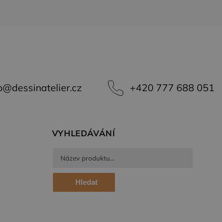
o
@
dessinatelier.cz
+420 777 688 051
VYHLEDÁVÁNÍ
Hledat