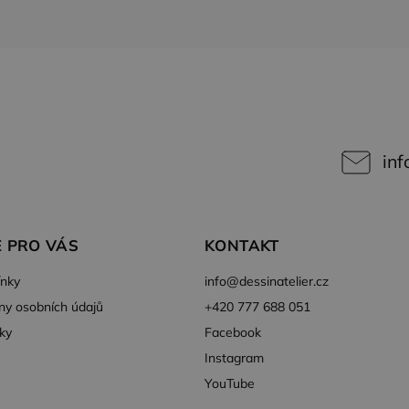
inf
 PRO VÁS
KONTAKT
nky
info
@
dessinatelier.cz
ny osobních údajů
+420 777 688 051
ky
Facebook
Instagram
YouTube