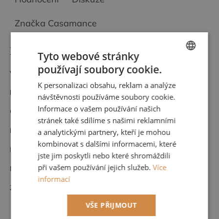
Značka
Casamance
Detailní popis produktu
Tyto webové stránky
používají soubory cookie.
CZECH
Vinylová tapeta
K personalizaci obsahu, reklam a analýze
ENGLISH
kod:
76982242
návštěvnosti používáme soubory cookie.
Informace o vašem používání našich
Cena za roli 1 m x 10,05 m (opakování vzoru po 70 cm)
stránek také sdílíme s našimi reklamními
Kvalitní francouzský výrobce CASAMANCE
a analytickými partnery, kteří je mohou
kombinovat s dalšími informacemi, které
Nehořlavá
jste jim poskytli nebo které shromáždili
při vašem používání jejich služeb.
Více
Možnost nahlédnutí do kompletního vzorníku po domluvě u nás.
informací
Zboží na objednávku nelze vrátit.
VŠE PŘIJMOUT