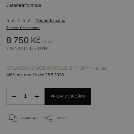
Detailní informace
Neohodnoceno
Značka:
Casamance
8 750 Kč
/ role
7 231,40 Kč bez DPH
SKLADEM U DODAVATELE 2 TÝDNY
(>5 role)
Můžeme doručit do:
28.8.2026
PŘIDAT DO KOŠÍKU
Zeptat se
Sdílet