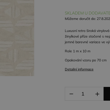
SKLADEM U DODAVATE
Můžeme doručit do:
27.8.20
Luxusní retro široká vinylová
žinylkové příze stočené s ne
jemné barevné variace ve výši
Role 1 m x 10 m
Opakování vzoru po 70 cm
Detailní informace