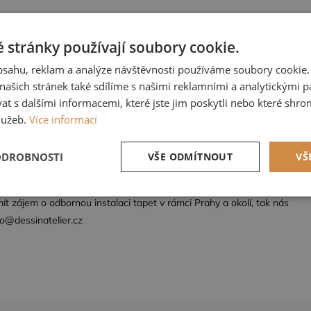
x 10,05 m (opakování vzoru po 70 cm)
 stránky používají soubory cookie.
uzský výrobce CASAMANCE
obsahu, reklam a analýze návštěvnosti používáme soubory cookie.
ašich stránek také sdílíme s našimi reklamními a analytickými par
 s dalšími informacemi, které jste jim poskytli nebo které shro
lužeb.
Více informací
tí do kompletního vzorníku po domluvě u nás.
ku nelze vrátit.
ODROBNOSTI
VŠE ODMÍTNOUT
VŠ
tné
Výkonové soubory
Soubory cílení
Fun
t zájem o odbornou instalaci tapet v rámci Prahy a okolí, tak nás
fo@dessinatelier.cz
zbytně nutné soubory
Výkonové soubory
Soubory cílení
Funkční soub