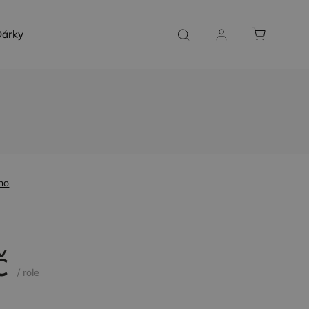
árky a poukazy
SLUŽBY NA MÍRU
KONTAKT
no
č
/ role