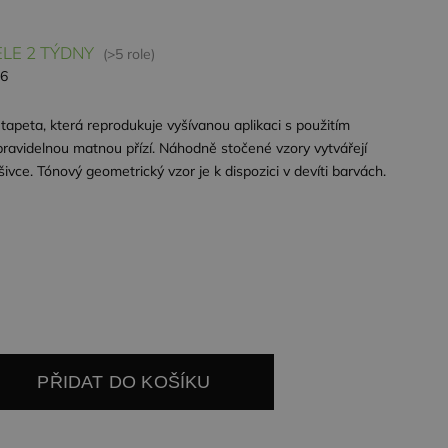
LE 2 TÝDNY
(>5 role)
26
 tapeta, která reprodukuje vyšívanou aplikaci s použitím
pravidelnou matnou přízí. Náhodně stočené vzory vytvářejí
vce. Tónový geometrický vzor je k dispozici v devíti barvách.
PŘIDAT DO KOŠÍKU