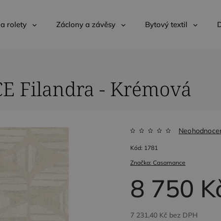
 a rolety
Záclony a závěsy
Bytový textil
D
E Filandra - Krémová
Neohodnoce
Kód:
1781
Značka:
Casamance
8 750 K
7 231,40 Kč bez DPH