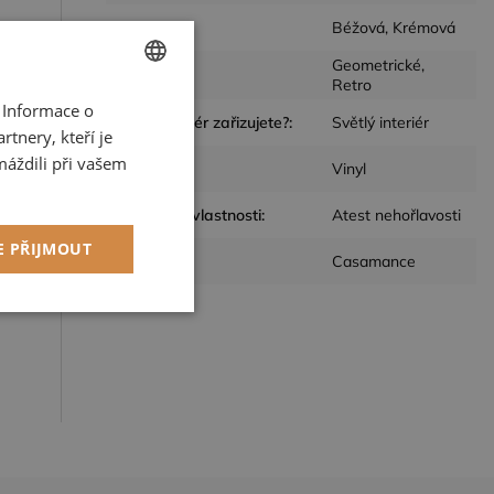
Barva
:
Béžová, Krémová
Geometrické,
Design
:
Retro
 Informace o
CZECH
Jaký interiér zařizujete?
:
Světlý interiér
tnery, kteří je
ENGLISH
máždili při vašem
Materiál
:
Vinyl
Speciální vlastnosti
:
Atest nehořlavosti
E PŘIJMOUT
Výrobce
:
Casamance
kční soubory
ory