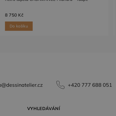
vlastní společnost
e soubory cookie.
8 750 Kč
Do košíku
o
@
dessinatelier.cz
+420 777 688 051
VYHLEDÁVÁNÍ