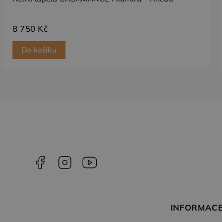
test_cookie
Goog
.doub
8 750 Kč
Do košíku
Facebook
Instagram
YouTube
INFORMACE