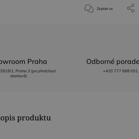
Zeptat se
owroom Praha
Odborné porade
 2919/1, Praha 3 (po předchozí
+420 777 688 051
domluvě)
popis produktu