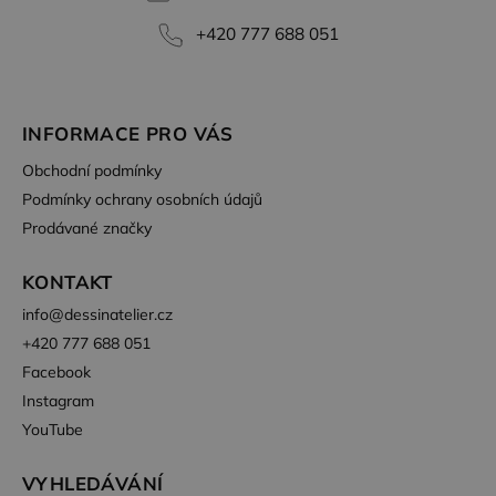
společnost
DoubleClick
+420 777 688 051
(kterou
vlastní
společnost
Google),
aby zjistila,
zda
INFORMACE PRO VÁS
prohlížeč
návštěvníka
Obchodní podmínky
webu
podporuje
Podmínky ochrany osobních údajů
soubory
cookie.
Prodávané značky
KONTAKT
info
@
dessinatelier.cz
+420 777 688 051
Facebook
Instagram
YouTube
VYHLEDÁVÁNÍ