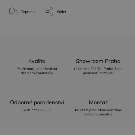
Zeptat se
Sdílet
Kvalita
Showroom Praha
Používáme jedině kvalitní
U Viktorie 2919/1, Praha 3 (po
designové materiály
předchozí domluvě)
Odborné poradenství
Montáž
+420 777 688 051
Ke všem produktům nabízíme
odbornou montáž