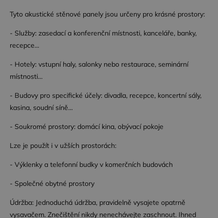
Tyto akustické stěnové panely jsou určeny pro krásné prostory:
Funkční soubory
- Služby: zasedací a konferenční místnosti, kanceláře, banky,
recepce…
- Hotely: vstupní haly, salonky nebo restaurace, seminární
místnosti…
Nezbytně nutné soubory
Výkonové soubory
- Budovy pro specifické účely: divadla, recepce, koncertní sály,
kasina, soudní síně…
Soubory cílení
Funkční soubory
Nezbytně nutné soubory cookie umožňují základní
- Soukromé prostory: domácí kina, obývací pokoje
funkce webových stránek, jako je přihlášení
uživatele a správa účtu. Webové stránky nelze bez
Lze je použít i v užších prostorách:
nezbytně nutných souborů cookie správně
používat.
- Výklenky a telefonní budky v komerčních budovách
Poskytovatel /
Název
Vyprší
Popis
Doména
- Společné obytné prostory
CookieScriptConsent
4
Tento soubor
CookieScript
týdny
cookie
.dessinatelier.cz
Údržba: Jednoduchá údržba, pravidelně vysajete opatrně
2 dny
používá
služba
vysavačem. Znečištění nikdy nenechávejte zaschnout. Ihned