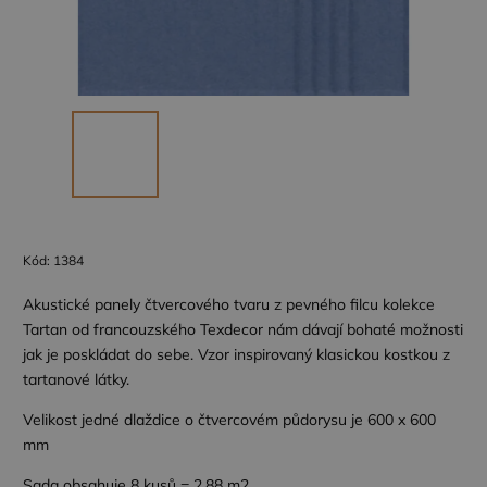
Kód:
1384
Akustické panely čtvercového tvaru z pevného filcu kolekce
Tartan od francouzského Texdecor nám dávají bohaté možnosti
jak je poskládat do sebe. Vzor inspirovaný klasickou kostkou z
tartanové látky.
Velikost jedné dlaždice o čtvercovém půdorysu je 600 x 600
mm
Sada obsahuje 8 kusů = 2,88 m2