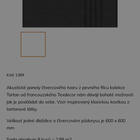
Kód:
1389
Akustické panely čtvercového tvaru z pevného filcu kolekce
Tartan od francouzského Texdecor nám dávají bohaté možnosti
jak je poskládat do sebe. Vzor inspirovaný klasickou kostkou z
tartanové látky.
Velikost jedné dlaždice o čtvercovém půdorysu je 600 x 600
mm
Sada obsahuje 8 kusů = 2,88 m2