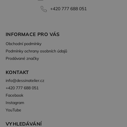
společnost
DoubleClick
+420 777 688 051
(kterou
vlastní
společnost
Google),
aby zjistila,
zda
INFORMACE PRO VÁS
prohlížeč
návštěvníka
Obchodní podmínky
webu
podporuje
Podmínky ochrany osobních údajů
soubory
cookie.
Prodávané značky
KONTAKT
info
@
dessinatelier.cz
+420 777 688 051
Facebook
Instagram
YouTube
VYHLEDÁVÁNÍ