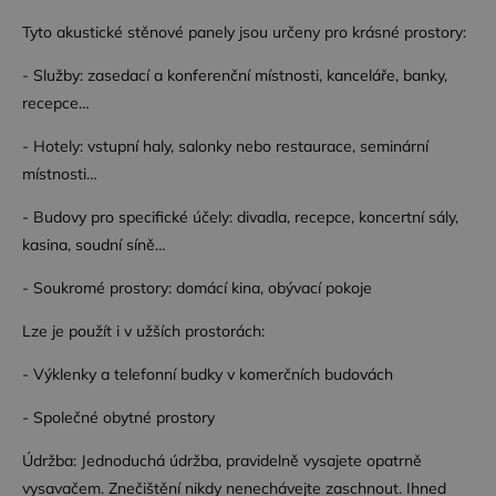
Tyto akustické stěnové panely jsou určeny pro krásné prostory:
Funkční soubory
- Služby: zasedací a konferenční místnosti, kanceláře, banky,
recepce…
- Hotely: vstupní haly, salonky nebo restaurace, seminární
místnosti…
Nezbytně nutné soubory
Výkonové soubory
- Budovy pro specifické účely: divadla, recepce, koncertní sály,
kasina, soudní síně…
Soubory cílení
Funkční soubory
Nezbytně nutné soubory cookie umožňují základní
- Soukromé prostory: domácí kina, obývací pokoje
funkce webových stránek, jako je přihlášení
uživatele a správa účtu. Webové stránky nelze bez
Lze je použít i v užších prostorách:
nezbytně nutných souborů cookie správně
používat.
- Výklenky a telefonní budky v komerčních budovách
Poskytovatel /
Název
Vyprší
Popis
Doména
- Společné obytné prostory
CookieScriptConsent
4
Tento soubor
CookieScript
týdny
cookie
.dessinatelier.cz
Údržba: Jednoduchá údržba, pravidelně vysajete opatrně
2 dny
používá
služba
vysavačem. Znečištění nikdy nenechávejte zaschnout. Ihned