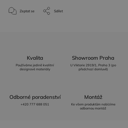
Zeptat se
Sdílet
Kvalita
Showroom Praha
Používáme jedině kvalitní
U Viktorie 2919/1, Praha 3 (po
designové materiály
předchozí domluvě)
Odborné poradenství
Montáž
+420 777 688 051
Ke všem produktům nabízíme
odbornou montáž