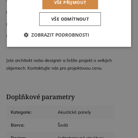
US Cal. Bull. 117 passed
VŠE PŘIJMOUT
EN 1021 1 FR 30-33 kg/m3
VŠE ODMÍTNOUT
EN 1021 2 FR 30-33 kg/m3
ZOBRAZIT PODROBNOSTI
UNI 9175 Klasa 1/IM
Nezbytně
Výkonové
Soubory
nutné
soubory
cílení
soubory
Jste architekt nebo designér a řešíte projekt o velkých
objemech. Kontaktujte nás pro projektovou cenu.
Funkční soubory
Doplňkové parametry
Kategorie
:
Akustické panely
Barva
:
Šedá
Nezbytně nutné soubory
Výkonové soubory
Soubory cílení
Funkční soubory
Design
:
Jednobarevné struktury