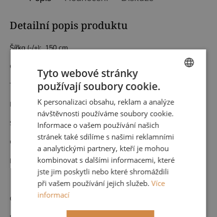
Detailní popis produktu
Šířka (-/+): 150 cm
Gramáž: 550 g/m2
Tyto webové stránky
používají soubory cookie.
Tloušťka: 3,5 mm
CZECH
K personalizaci obsahu, reklam a analýze
Délka role: 25 m
ENGLISH
návštěvnosti používáme soubory cookie.
Složení: polyester 10%, vlna 90%
Informace o vašem používání našich
stránek také sdílíme s našimi reklamními
Odolnost: 80 000 martindale
a analytickými partnery, kteří je mohou
kombinovat s dalšími informacemi, které
Filc je nalepený na vliesovém papíře
jste jim poskytli nebo které shromáždili
při vašem používání jejich služeb.
Více
informací
Certifikáty nehořlavosti: