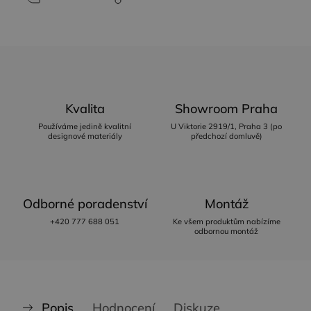
Kvalita
Showroom Praha
Používáme jedině kvalitní
U Viktorie 2919/1, Praha 3 (po
designové materiály
předchozí domluvě)
Odborné poradenství
Montáž
+420 777 688 051
Ke všem produktům nabízíme
odbornou montáž
Popis
Hodnocení
Diskuze