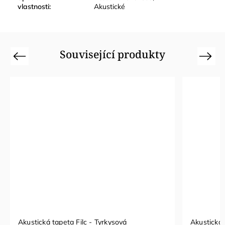
vlastnosti
:
Akustické
Související produkty
Previous
Next
Akustická tapeta Filc - Tyrkysová
Akustická 