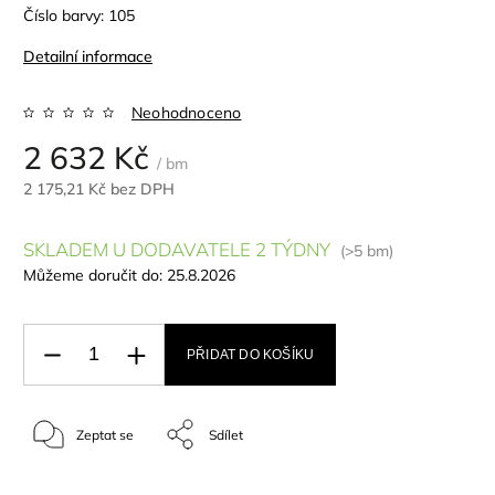
Číslo barvy: 105
Detailní informace
Neohodnoceno
2 632 Kč
/ bm
2 175,21 Kč bez DPH
SKLADEM U DODAVATELE 2 TÝDNY
(>5 bm)
Můžeme doručit do:
25.8.2026
PŘIDAT DO KOŠÍKU
Zeptat se
Sdílet