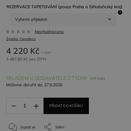
REZERVACE TAPETOVÁNÍ (pouze Praha a Středočeský kraj)
?
Neohodnoceno
Značka:
Casadeco
4 220 Kč
/ role
3 487,60 Kč
bez DPH
SKLADEM U DODAVATELE 2 TÝDNY
(>5 role)
Můžeme doručit do:
27.8.2026
PŘIDAT DO KOŠÍKU
Zeptat se
Sdílet