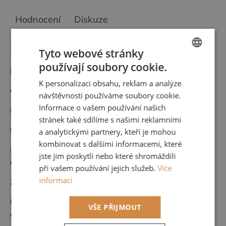
Hodnocení
Diskuze
Detailní popis produktu
Tyto webové stránky
používají soubory cookie.
CZECH
Materiál: Vlies
K personalizaci obsahu, reklam a analýze
ENGLISH
Cena za roli 53 cm x 10,05 m (opakování vzoru po 32 cm)
návštěvnosti používáme soubory cookie.
Informace o vašem používání našich
Nehořlavá
stránek také sdílíme s našimi reklamními
Pouze suchá údržba
a analytickými partnery, kteří je mohou
kombinovat s dalšími informacemi, které
Možnost nahlédnutí do kompletního vzorníku po domluvě u nás,
jste jim poskytli nebo které shromáždili
nebo přijedeme vybrat k vám na míru vašemu interiéru.
při vašem používání jejich služeb.
Více
informací
Zboží na objednávku nelze vrátit.
Pokud byste potřebovali větší množství než je možné objednat
VŠE PŘIJMOUT
online, neváhejte se na nás obrátit