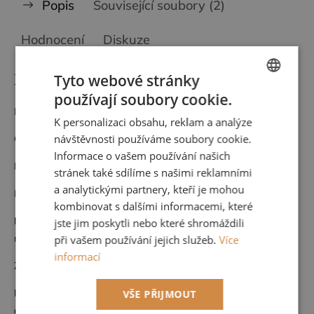
Popis
Související soubory (2)
Hodnocení
Diskuze
Detailní popis produktu
Tyto webové stránky
používají soubory cookie.
CZECH
Materiál: Vlies
K personalizaci obsahu, reklam a analýze
ENGLISH
návštěvnosti používáme soubory cookie.
Cena za roli 53 cm x 10,05 m (opakování vzoru po 32 cm)
Informace o vašem používání našich
Nehořlavá
stránek také sdílíme s našimi reklamními
a analytickými partnery, kteří je mohou
Pouze suchá údržba
kombinovat s dalšími informacemi, které
Možnost nahlédnutí do kompletního vzorníku po domluvě u nás,
jste jim poskytli nebo které shromáždili
nebo přijedeme vybrat k vám na míru vašemu interiéru.
při vašem používání jejich služeb.
Více
informací
Zboží na objednávku nelze vrátit.
Pokud byste potřebovali větší množství než je možné objednat
VŠE PŘIJMOUT
online, neváhejte se na nás obrátit