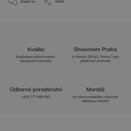
Zeptat se
Sdílet
Kvalita
Showroom Praha
Používáme jedině kvalitní
U Viktorie 2919/1, Praha 3 (po
designové materiály
předchozí domluvě)
Odborné poradenství
Montáž
+420 777 688 051
Ke všem produktům nabízíme
odbornou montáž