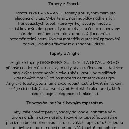
Tapety z Francie
Francouzské CASAMANCE tapety jsou synonymem pro
eleganci a luxus. Vyberte si z naší nabídky nádherných
francouzských tapet, které vynikají svou jemností a
sofistikovaným designem. Tyto tapety jsou často inspirovány
přírodou, uměním a architekturou, což jim dodává
nezaměnitelný šarm. Kvalitní materiály a precizní zpracování
zaručují dlouhou životnost a snadnou údržbu.
Tapety z Anglie
Anglické tapety DESIGNERS GUILD, VILLA NOVA a ROMO
přinášejí do interiéru klasický britský styl a rafinovanost. Kolekce
anglických tapet nabízí širokou škálu vzorů, od tradičních
květinových motivů až po moderní geometrické designy.
Anglické tapety jsou známé svou robustností a kvalitním tiskem,
což je činí odolnými a trvanlivými. Perfektní volba pro ty, kteří
hledají spojení elegance a funkčnosti.
Tapetování naším šikovným tapetářem
Aby vaše nové tapety vypadaly dokonale, nabízíme vám
profesionální služby našeho šikovného tapetáře. Zajistíme
precizní a bezproblémovou instalaci vašich tapet, ať už se jedná
o obytný nebo komerční prostor. Náš tapetář má bohaté