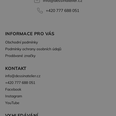
info
@
dessinatelier.cz
Soubory cílení
Funkční soubory
Nezbytně nutné soubory cookie umožňují základní
+420 777 688 051
funkce webových stránek, jako je přihlášení
uživatele a správa účtu. Webové stránky nelze bez
nezbytně nutných souborů cookie správně
používat.
INFORMACE PRO VÁS
Poskytovatel /
Název
Vyprší
Popis
Doména
Obchodní podmínky
CookieScriptConsent
4
Tento soubor
CookieScript
Podmínky ochrany osobních údajů
týdny
cookie
.dessinatelier.cz
2 dny
používá
Prodávané značky
služba
Cookie-
Script.com k
KONTAKT
zapamatování
předvoleb
souhlasu se
info
@
dessinatelier.cz
soubory
cookie
+420 777 688 051
návštěvníků.
Facebook
Je nutné, aby
banner
Instagram
cookie
Cookie-
YouTube
Script.com
fungoval
správně.
VYHLEDÁVÁNÍ