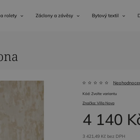
 a rolety
Záclony a závěsy
Bytový textil
D
ona
Neohodnoce
Kód:
Zvolte variantu
Značka:
Villa Nova
4 140 K
3 421,49 Kč
bez DPH