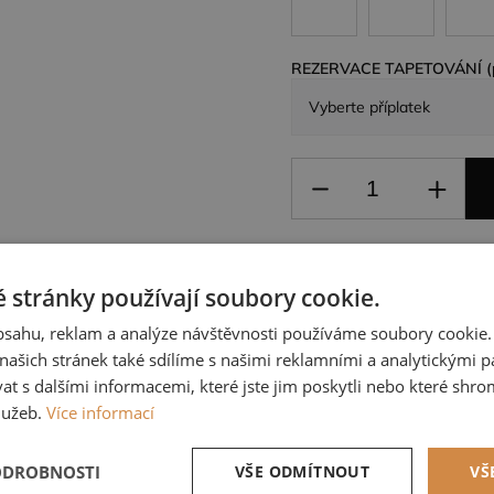
REZERVACE TAPETOVÁNÍ (po
 stránky používají soubory cookie.
Zeptat se
obsahu, reklam a analýze návštěvnosti používáme soubory cookie.
ašich stránek také sdílíme s našimi reklamními a analytickými par
 s dalšími informacemi, které jste jim poskytli nebo které shro
lužeb.
Více informací
ODROBNOSTI
VŠE ODMÍTNOUT
VŠ
owroom Praha
Odborné porade