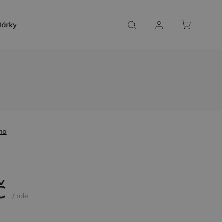
árky a poukazy
SLUŽBY NA MÍRU
KONTAKT
no
č
/ role