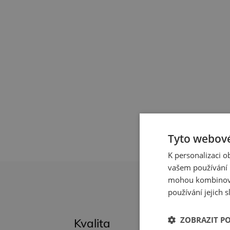
Tyto webové
K personalizaci 
vašem používání n
mohou kombinovat
používání jejich s
ZOBRAZIT P
Kvalita
Sh