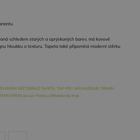
ariantu
rovaná vzhledem starých a oprýskaných barev, má kovové
gnu hloubku a texturu. Tapeta také připomíná moderní stěrku
PETOVÁNÍM! NEŽ DORAZÍ TAPETA, TAK PRO VÁS NAJDEME TERMÍN
PETÁŘEM! (pouze Praha a Středočeský kraj)