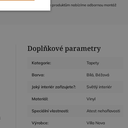
Ke všem produktům nabízíme odbornou montáž
kční soubory
Doplňkové parametry
ory
Kategorie
:
Tapety
 správa účtu. Webové
Barva
:
Bílá, Béžová
Jaký interiér zařizujete?
:
Světlý interiér
om k zapamatování
e nutné, aby banner
Materiál
:
Vinyl
Speciální vlastnosti
:
Atest nehořlavosti
k
Výrobce
:
Villa Nova