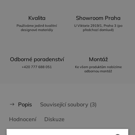
Kvalita
Showroom Praha
Používáme jedině kvalitní
U Viktorie 2919/1, Praha 3 (po
designové materiály
předchozí domluvě)
Odborné poradenství
Montáž
+420 777 688 051
Ke všem produktům nabízíme
odbornou montáž
Popis
Související soubory (3)
Hodnocení
Diskuze