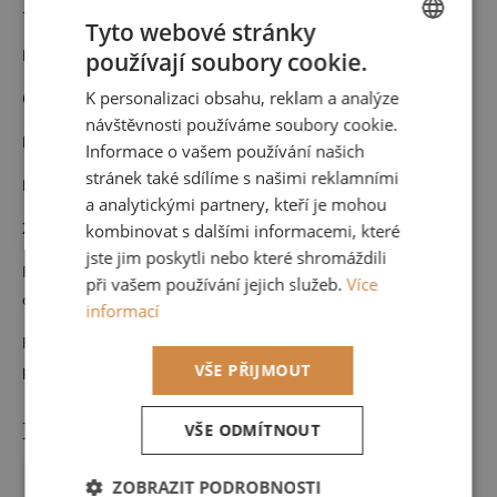
Detailní popis produktu
Tyto webové stránky
Materiál: Vlies
používají soubory cookie.
CZECH
K personalizaci obsahu, reklam a analýze
Cena za roli 53 cm x 10,05 m (opakování vzoru po 64 cm)
ENGLISH
návštěvnosti používáme soubory cookie.
Nehořlavá
Informace o vašem používání našich
stránek také sdílíme s našimi reklamními
Pouze suchá údržba
a analytickými partnery, kteří je mohou
Zboží na objednávku nelze vrátit.
kombinovat s dalšími informacemi, které
jste jim poskytli nebo které shromáždili
Pokud byste potřebovali větší množství než je možné objednat
při vašem používání jejich služeb.
Více
online, neváhejte se na nás obrátit
informací
Rádi Vám navrhneme celý interiér a zkombinujeme s dalšími
VŠE PŘIJMOUT
produkty od nás.
Doplňkové parametry
VŠE ODMÍTNOUT
Kategorie
:
ZOBRAZIT PODROBNOSTI
Tapety