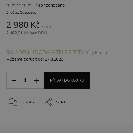
Neohodnoceno
Značka:
Casadeco
2 980 Kč
/ role
2 462,81 Kč bez DPH
SKLADEM U DODAVATELE 2 TÝDNY
(>5 role)
Můžeme doručit do:
27.8.2026
PŘIDAT DO KOŠÍKU
Zeptat se
Sdílet