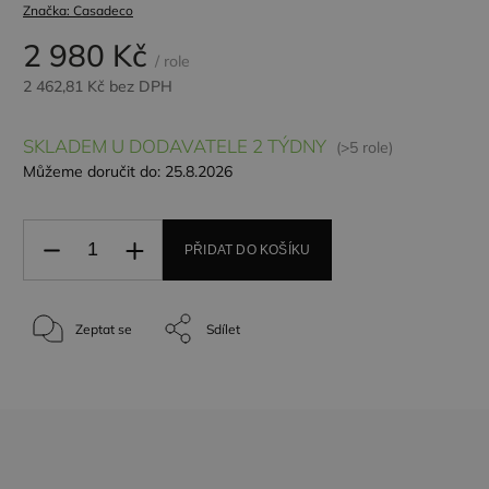
Značka:
Casadeco
2 980 Kč
/ role
2 462,81 Kč bez DPH
SKLADEM U DODAVATELE 2 TÝDNY
(>5 role)
Můžeme doručit do:
25.8.2026
PŘIDAT DO KOŠÍKU
Zeptat se
Sdílet