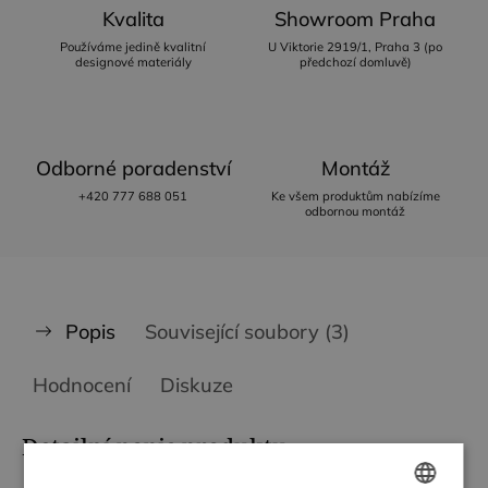
Kvalita
Showroom Praha
Používáme jedině kvalitní
U Viktorie 2919/1, Praha 3 (po
designové materiály
předchozí domluvě)
Odborné poradenství
Montáž
+420 777 688 051
Ke všem produktům nabízíme
odbornou montáž
Popis
Související soubory (3)
Hodnocení
Diskuze
Detailní popis produktu