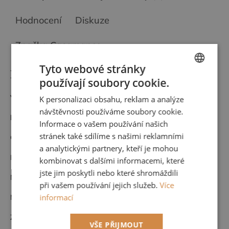
Hodnocení
Diskuze
Značka
Casamance
Tyto webové stránky
Detailní popis produktu
používají soubory cookie.
CZECH
Vinylová tapeta
K personalizaci obsahu, reklam a analýze
ENGLISH
návštěvnosti používáme soubory cookie.
kod:
70040610
Informace o vašem používání našich
stránek také sdílíme s našimi reklamními
Cena za roli 1 m x 10,05 m (opakování vzoru po 90 cm)
a analytickými partnery, kteří je mohou
Kvalitní francouzský výrobce CASAMANCE
kombinovat s dalšími informacemi, které
jste jim poskytli nebo které shromáždili
Nehořlavá
při vašem používání jejich služeb.
Více
informací
Možnost nahlédnutí do kompletního vzorníku po domluvě u nás.
Zboží na objednávku nelze vrátit.
VŠE PŘIJMOUT