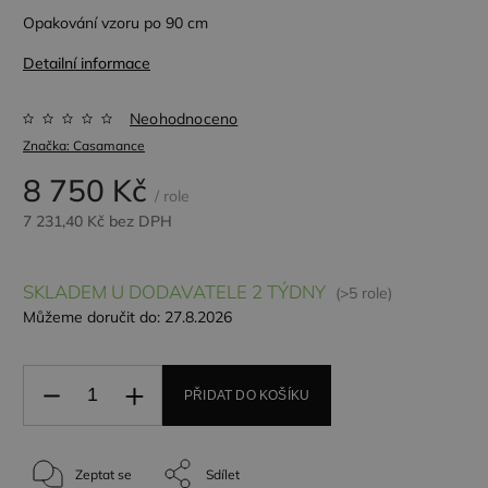
Opakování vzoru po 90 cm
Detailní informace
Neohodnoceno
Značka:
Casamance
8 750 Kč
/ role
7 231,40 Kč bez DPH
SKLADEM U DODAVATELE 2 TÝDNY
(>5 role)
Můžeme doručit do:
27.8.2026
PŘIDAT DO KOŠÍKU
Zeptat se
Sdílet