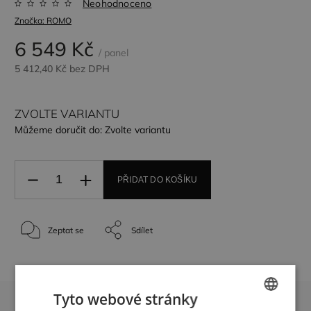
Neohodnoceno
Značka:
ROMO
6 549 Kč
/ panel
5 412,40 Kč
bez DPH
ZVOLTE VARIANTU
Můžeme doručit do:
Zvolte variantu
PŘIDAT DO KOŠÍKU
Zeptat se
Sdílet
Tyto webové stránky