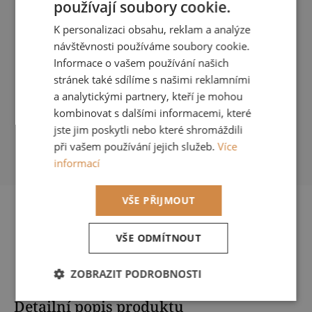
používají soubory cookie.
CZECH
K personalizaci obsahu, reklam a analýze
Kvalita
Showroom Praha
ENGLISH
návštěvnosti používáme soubory cookie.
Používáme jedině kvalitní
U Viktorie 2919/1, Praha 3 (po
designové materiály
Informace o vašem používání našich
předchozí domluvě)
stránek také sdílíme s našimi reklamními
a analytickými partnery, kteří je mohou
kombinovat s dalšími informacemi, které
Odborné poradenství
Montáž
jste jim poskytli nebo které shromáždili
při vašem používání jejich služeb.
Více
+420 777 688 051
Ke všem produktům nabízíme
odbornou montáž
informací
VŠE PŘIJMOUT
Popis
Hodnocení
Diskuze
VŠE ODMÍTNOUT
Značka
ROMO
ZOBRAZIT PODROBNOSTI
Nezbytně
Výkonové
Soubory
Detailní popis produktu