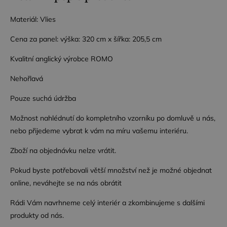
nutné
soubory
cílení
soubory
Materiál: Vlies
Cena za panel: výška: 320 cm x šířka: 205,5 cm
Funkční soubory
Kvalitní anglický výrobce ROMO
Nehořlavá
Pouze suchá údržba
Možnost nahlédnutí do kompletního vzorníku po domluvě u nás,
Nezbytně nutné soubory
Výkonové soubory
nebo přijedeme vybrat k vám na míru vašemu interiéru.
Soubory cílení
Funkční soubory
Zboží na objednávku nelze vrátit.
Nezbytně nutné soubory cookie umožňují základní
funkce webových stránek, jako je přihlášení
uživatele a správa účtu. Webové stránky nelze bez
Pokud byste potřebovali větší množství než je možné objednat
nezbytně nutných souborů cookie správně
online, neváhejte se na nás obrátit
používat.
Poskytovatel /
Rádi Vám navrhneme celý interiér a zkombinujeme s dalšími
Název
Vyprší
Popis
Doména
produkty od nás.
CookieScriptConsent
4
Tento soubor
CookieScript