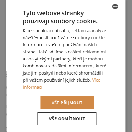
Tyto webové stránky
Detailní popis produktu
používají soubory cookie.
CZECH
Materiál: Vinyl
K personalizaci obsahu, reklam a analýze
ENGLISH
návštěvnosti používáme soubory cookie.
Cena za roli 53 cm x 10,05 m (opakování vzoru po 53 cm)
Informace o vašem používání našich
stránek také sdílíme s našimi reklamními
Nehořlavá
a analytickými partnery, kteří je mohou
Pouze suchá údržba
kombinovat s dalšími informacemi, které
jste jim poskytli nebo které shromáždili
Zboží na objednávku nelze vrátit.
při vašem používání jejich služeb.
Více
informací
Pokud byste potřebovali větší množství než je možné objednat
online, neváhejte se na nás obrátit
VŠE PŘIJMOUT
Rádi Vám navrhneme celý interiér a zkombinujeme s dalšími
produkty od nás.
VŠE ODMÍTNOUT
Doplňkové parametry