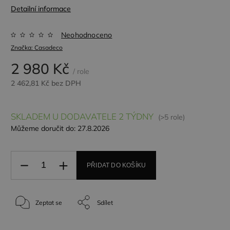
Detailní informace
Neohodnoceno
Značka:
Casadeco
2 980 Kč
/ role
2 462,81 Kč bez DPH
SKLADEM U DODAVATELE 2 TÝDNY
(>5 role)
Můžeme doručit do:
27.8.2026
PŘIDAT DO KOŠÍKU
Zeptat se
Sdílet