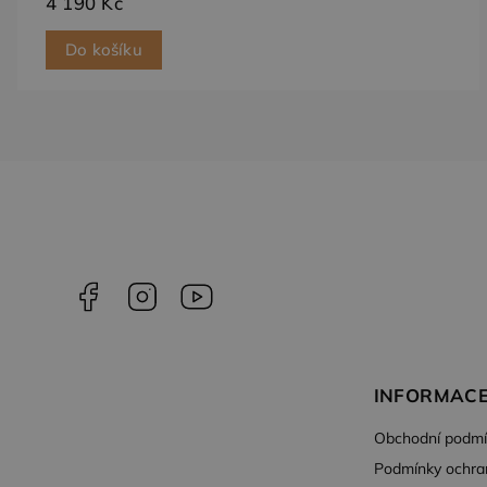
4 190 Kč
test_cookie
Goog
.doub
Do košíku
Facebook
Instagram
YouTube
INFORMACE
Obchodní podmí
Podmínky ochra