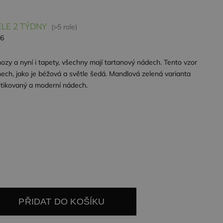
LE 2 TÝDNY
(>5 role)
26
hozy a nyní i tapety, všechny mají tartanový nádech. Tento vzor
ech, jako je béžová a světle šedá. Mandlová zelená varianta
tikovaný a moderní nádech.
PŘIDAT DO KOŠÍKU