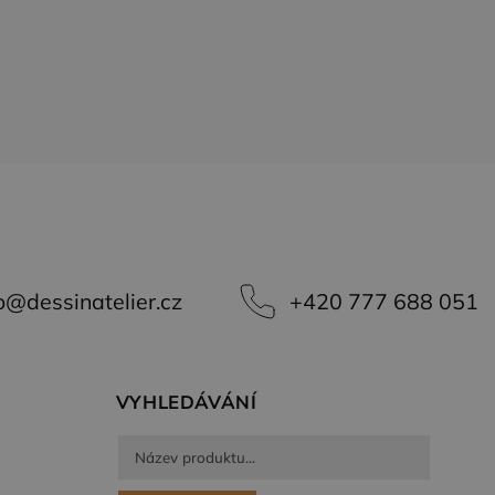
vlastní společnost
e soubory cookie.
o
@
dessinatelier.cz
+420 777 688 051
VYHLEDÁVÁNÍ