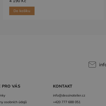
4 190 Kč
15
Tento soubor cookie nastavuje společnost DoubleClick (kterou 
le LLC
minut
Google), aby zjistila, zda prohlížeč návštěvníka webu podporuj
leclick.net
Do košíku
inf
 PRO VÁS
KONTAKT
nky
info
@
dessinatelier.cz
ny osobních údajů
+420 777 688 051