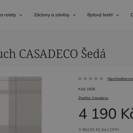
 a rolety
Záclony a závěsy
Bytový textil
D
touch CASADECO Šedá
Neohodnoce
Kód:
1828
Značka:
Casadeco
4 190 K
3 462,81 Kč bez DPH