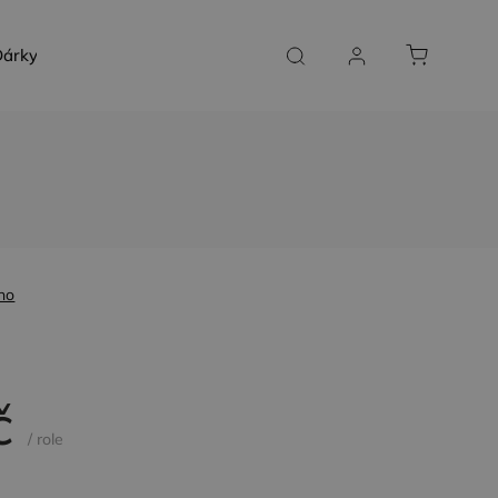
árky a poukazy
SLUŽBY NA MÍRU
KONTAKT
no
č
/ role