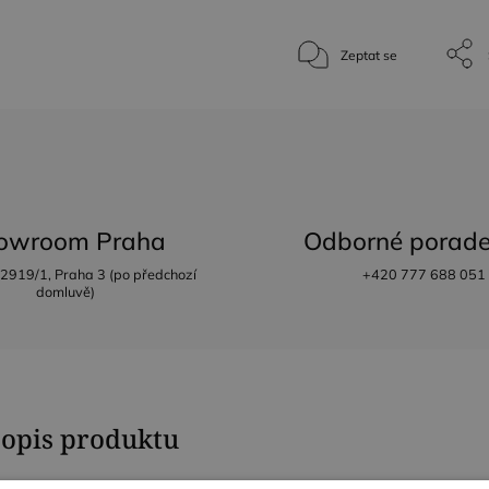
Zeptat se
owroom Praha
Odborné porade
 2919/1, Praha 3 (po předchozí
+420 777 688 051
domluvě)
popis produktu