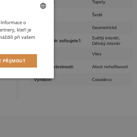
Kategorie
:
Tapety
Barva
:
Šedá
 Informace o
CZECH
Design
:
Geometrické
tnery, kteří je
ENGLISH
máždili při vašem
Světlý interiér,
Jaký interiér zařizujete?
:
Dětský interiér
Materiál
:
Vlies
E PŘIJMOUT
Speciální vlastnosti
:
Atest nehořlavosti
nás
kční soubory
Výrobce
:
Casadeco
ory