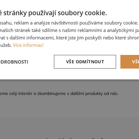
 stránky používají soubory cookie.
m x 10,05 m (opakování vzoru po 53 cm)
obsahu, reklam a analýze návštěvnosti používáme soubory cookie.
ašich stránek také sdílíme s našimi reklamními a analytickými par
 s dalšími informacemi, které jste jim poskytli nebo které shro
žba
lužeb.
Více informací
tí do kompletního vzorníku po domluvě u nás.
ODROBNOSTI
VŠE ODMÍTNOUT
VŠ
ku nelze vrátit.
bovali větší množství než je možné objednat online, neváhejte se na 
tné
Výkonové soubory
Soubory cílení
Fun
me celý interiér a zkombinujeme s dalšími produkty od nás.
zbytně nutné soubory
Výkonové soubory
Soubory cílení
Funkční soub