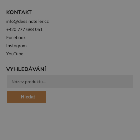
zda
prohlížeč
návštěvníka
KONTAKT
webu
podporuje
info
@
dessinatelier.cz
soubory
cookie.
+420 777 688 051
Facebook
Instagram
YouTube
VYHLEDÁVÁNÍ
Hledat