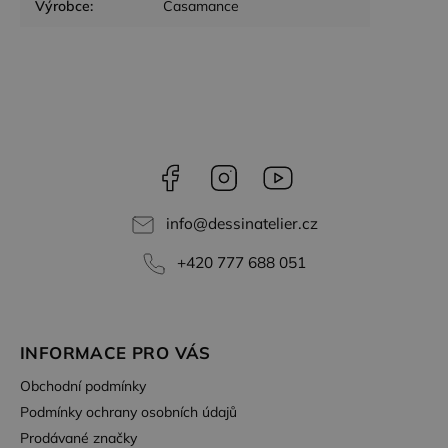
společnost
Výrobce
:
Casamance
Doubleclick
a provádí
informace o
tom, jak
koncový
uživatel
používá
webové
stránky a
jakoukoli
reklamu,
kterou
Facebook
Instagram
YouTube
koncový
uživatel
mohl vidět
info
@
dessinatelier.cz
před
návštěvou
uvedeného
+420 777 688 051
webu.
test_cookie
15
Tento
Google LLC
minut
soubor
.doubleclick.net
cookie
nastavuje
INFORMACE PRO VÁS
společnost
DoubleClick
(kterou
Obchodní podmínky
vlastní
společnost
Podmínky ochrany osobních údajů
Google),
Prodávané značky
aby zjistila,