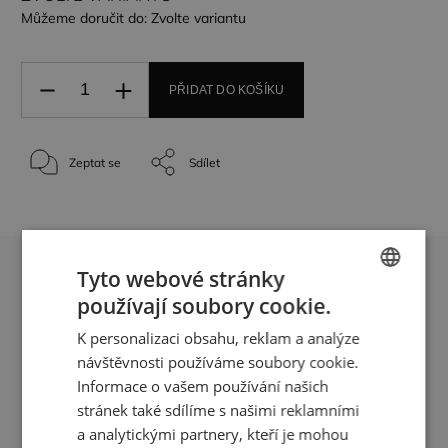
Můžeme doručit do:
Zvolte variantu
PŘIDAT DO KOŠÍKU
Zeptat se
Sdílet
Tyto webové stránky
používají soubory cookie.
CZECH
Kvalita
Showroom Praha
K personalizaci obsahu, reklam a analýze
ENGLISH
Používáme jedině kvalitní
U Viktorie 2919/1, Praha 3 (po
návštěvnosti používáme soubory cookie.
designové materiály
předchozí domluvě)
Informace o vašem používání našich
stránek také sdílíme s našimi reklamními
a analytickými partnery, kteří je mohou