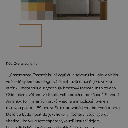
Kód:
Zvolte variantu
„Casamance Essentiels“ si vypůjčuje texturu lnu, aby oblékla
vaše stěny jemnou elegancí. Návrh uzlů umocňuje divokou
stránku materiálu a zvýrazňuje hmatový rozměr. Inspirováno
Chinookem, větrem ve Skalistých horách a na západě Severní
Ameriky: tolik jemných prvků v jedné symbolické rovině s
oslnivou paletou 59 barev. Strukturovaná jednobarevná tapeta,
která se bude hodit do jakéhokoliv interiéru, stačí vybrat
vhodnou barvu a tato tapeta vykouzlí luxusní dojem.
Minimalistická, nadčasová a kvalitně zpracovaná.