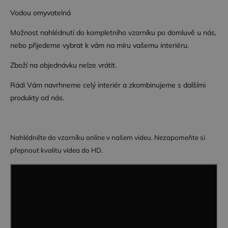
Vodou omyvatelná
Možnost nahlédnutí do kompletního vzorníku po domluvě u nás,
Nezbytně nutné soubory
Výkonové soubory
nebo přijedeme vybrat k vám na míru vašemu interiéru.
Soubory cílení
Funkční soubory
Zboží na objednávku nelze vrátit.
Nezbytně nutné soubory cookie umožňují základní
Rádi Vám navrhneme celý interiér a zkombinujeme s dalšími
funkce webových stránek, jako je přihlášení
uživatele a správa účtu. Webové stránky nelze bez
produkty od nás.
nezbytně nutných souborů cookie správně
používat.
Poskytovatel /
Název
Vyprší
Popis
Doména
Nahlédněte do vzorníku online v našem videu. Nezapomeňte si
CookieScriptConsent
4
Tento soubor
CookieScript
přepnout kvalitu videa do HD.
týdny
cookie
.dessinatelier.cz
2 dny
používá
služba
Cookie-
Script.com k
zapamatování
předvoleb
souhlasu se
soubory
cookie
návštěvníků.