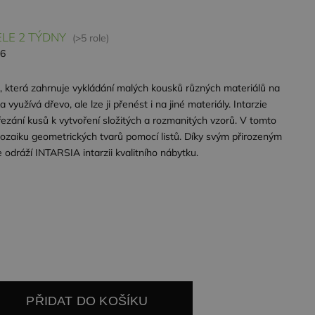
LE 2 TÝDNY
(>5 role)
26
a, která zahrnuje vykládání malých kousků různých materiálů na
 využívá dřevo, ale lze ji přenést i na jiné materiály. Intarzie
řezání kusů k vytvoření složitých a rozmanitých vzorů. V tomto
zaiku geometrických tvarů pomocí listů. Díky svým přirozeným
 odráží INTARSIA intarzii kvalitního nábytku.
PŘIDAT DO KOŠÍKU