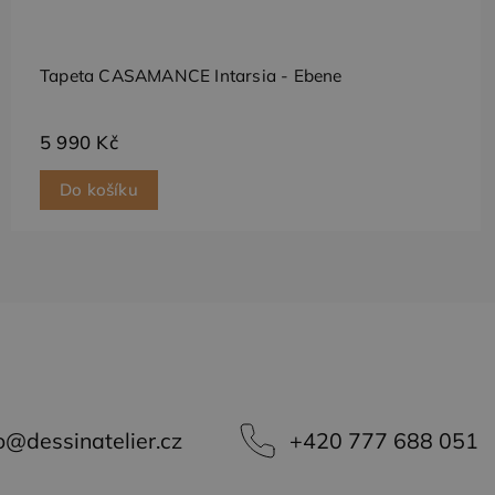
dí informace o tom,
amu, kterou koncový
Tapeta CASAMANCE Intarsia - Ebene
vlastní společnost
e soubory cookie.
5 990 Kč
Do košíku
o
@
dessinatelier.cz
+420 777 688 051