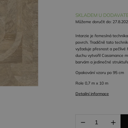
SKLADEM U DODAVATE
Můžeme doručit do:
27.8.20
Intarzie je řemeslná technik
povrch. Tradičně tato technika
vyžaduje přesnost a pečlivé 
duchu vytvořil Casamance mo
barvám a jedinečné struktuře
Opakování vzoru po 95 cm
Role 0,7 m x 10 m
Detailní informace