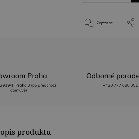
Zeptat se
owroom Praha
Odborné porade
 2919/1, Praha 3 (po předchozí
+420 777 688 051
domluvě)
popis produktu