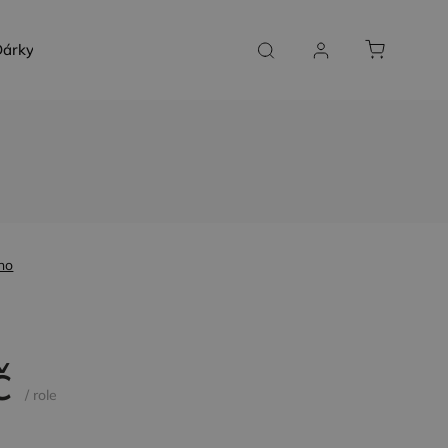
árky a poukazy
SLUŽBY NA MÍRU
KONTAKT
no
č
/ role