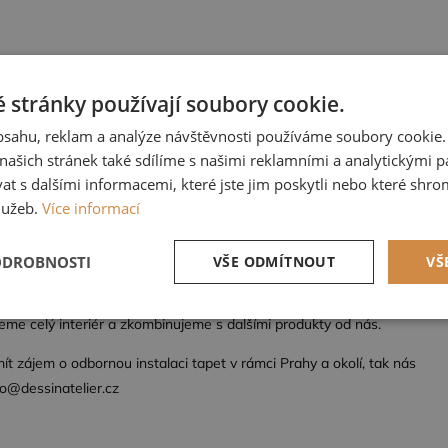
 stránky používají soubory cookie.
m x 10,05 m
obsahu, reklam a analýze návštěvnosti používáme soubory cookie.
uzský výrobce CASAMANCE
ašich stránek také sdílíme s našimi reklamními a analytickými par
 s dalšími informacemi, které jste jim poskytli nebo které shro
lužeb.
Více informací
tí do kompletního vzorníku po domluvě u nás, nebo přijedeme vybrat 
mu interiéru.
ODROBNOSTI
VŠE ODMÍTNOUT
VŠ
ku nelze vrátit.
tné
Výkonové soubory
Soubory cílení
Fun
me celý interiér a zkombinujeme s dalšími produkty od nás.
t zájem o odbornou instalaci tapet v rámci Prahy a okolí, tak nás
fo@dessinatelier.cz