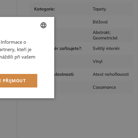
Kategorie
:
Tapety
Barva
:
Béžová
Abstrakt,
Design
:
Geometrické
 Informace o
CZECH
Jaký interiér zařizujete?
:
Světlý interiér
tnery, kteří je
ENGLISH
máždili při vašem
Materiál
:
Vinyl
k
Speciální vlastnosti
:
Atest nehořlavosti
E PŘIJMOUT
Výrobce
:
Casamance
kční soubory