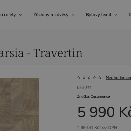
 a rolety
Záclony a závěsy
Bytový textil
D
sia - Travertin
Neohodnoce
Kód:
877
Značka:
Casamance
5 990 K
4 950,41 Kč bez DPH