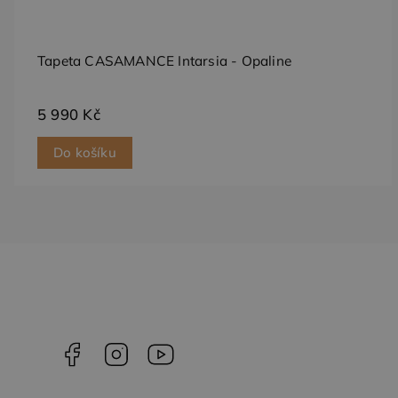
_gcl_au
Goog
.dess
Tapeta CASAMANCE Intarsia - Opaline
test_cookie
Goog
.doub
5 990 Kč
Do košíku
Facebook
Instagram
YouTube