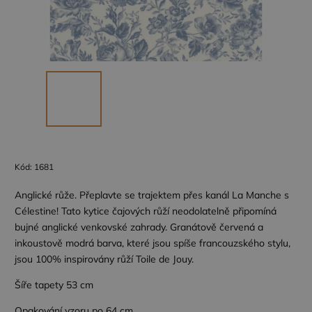
Kód:
1681
Anglické růže. Přeplavte se trajektem přes kanál La Manche s
Célestine! Tato kytice čajových růží neodolatelně připomíná
bujné anglické venkovské zahrady. Granátově červená a
inkoustově modrá barva, které jsou spíše francouzského stylu,
jsou 100% inspirovány růží Toile de Jouy.
Šíře tapety 53 cm
Opakování vzoru po 64 cm