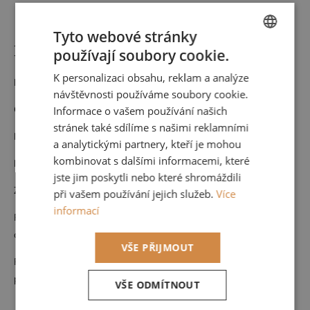
Hodnocení
Diskuze
Tyto webové stránky
Detailní popis produktu
používají soubory cookie.
CZECH
K personalizaci obsahu, reklam a analýze
ENGLISH
Materiál: Vlies
návštěvnosti používáme soubory cookie.
Cena za roli 53 cm x 10,05 m (opakování vzoru po 64 cm)
Informace o vašem používání našich
stránek také sdílíme s našimi reklamními
Nehořlavá
a analytickými partnery, kteří je mohou
kombinovat s dalšími informacemi, které
Pouze suchá údržba
jste jim poskytli nebo které shromáždili
Zboží na objednávku nelze vrátit.
při vašem používání jejich služeb.
Více
informací
Pokud byste potřebovali větší množství než je možné objednat
online, neváhejte se na nás obrátit
VŠE PŘIJMOUT
Rádi Vám navrhneme celý interiér a zkombinujeme s dalšími
produkty od nás.
VŠE ODMÍTNOUT