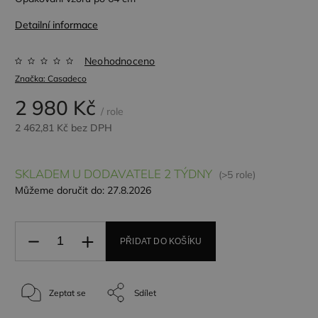
Detailní informace
Neohodnoceno
Značka:
Casadeco
2 980 Kč
/ role
2 462,81 Kč bez DPH
SKLADEM U DODAVATELE 2 TÝDNY
(>5 role)
Můžeme doručit do:
27.8.2026
PŘIDAT DO KOŠÍKU
Zeptat se
Sdílet