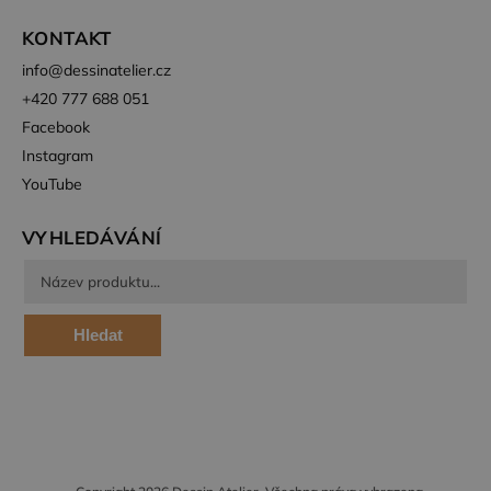
návštěvnících,
jakoukoli
relacích a
reklamu,
KONTAKT
kampaních pro
kterou
analytické
koncový
info
@
dessinatelier.cz
přehledy webů.
uživatel
mohl vidět
+420 777 688 051
_ga_BBNS5JBV9R
.dessinatelier.cz
1 rok
Tento soubor
před
1
cookie používá
návštěvou
Facebook
měsíc
Google Analytics
uvedeného
k zachování
webu.
Instagram
stavu relace.
YouTube
_gcl_au
2
Tento
Google LLC
měsíce
soubor
.dessinatelier.cz
4
cookie
týdny
nastavuje
VYHLEDÁVÁNÍ
společnost
Doubleclick
a provádí
informace o
tom, jak
koncový
Hledat
uživatel
používá
webové
stránky a
jakoukoli
reklamu,
kterou
koncový
uživatel
mohl vidět
před