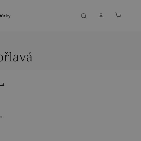
árky a poukazy
SLUŽBY NA MÍRU
KONTAKT
ořlavá
no
bm