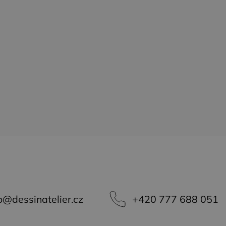
dí informace o tom,
amu, kterou koncový
vlastní společnost
e soubory cookie.
o
@
dessinatelier.cz
+420 777 688 051