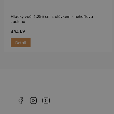
_gcl_au
Goog
.dess
Hladký voál š.295 cm s olůvkem - nehořlavá
test_cookie
Goog
záclona
.doub
484 Kč
Detail
Facebook
Instagram
YouTube