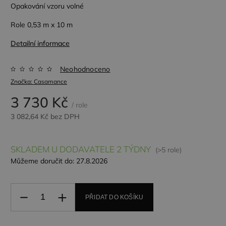
Opakování vzoru volné
Role 0,53 m x 10 m
Detailní informace
Neohodnoceno
Značka:
Casamance
3 730 Kč
/ role
3 082,64 Kč bez DPH
SKLADEM U DODAVATELE 2 TÝDNY
(>5 role)
Můžeme doručit do:
27.8.2026
PŘIDAT DO KOŠÍKU