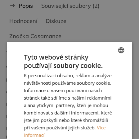
Popis
Související soubory (2)
Hodnocení
Diskuze
Značka
Casamance
Detailní popis produktu
Tyto webové stránky
používají soubory cookie.
CZECH
Vliesová tapeta
K personalizaci obsahu, reklam a analýze
ENGLISH
kod:
75712446
návštěvnosti používáme soubory cookie.
Informace o vašem používání našich
Cena za roli 0,53 m x 10,05 m
stránek také sdílíme s našimi reklamními
Kvalitní francouzský výrobce CASAMANCE
a analytickými partnery, kteří je mohou
kombinovat s dalšími informacemi, které
Nehořlavá
jste jim poskytli nebo které shromáždili
při vašem používání jejich služeb.
Více
Možnost nahlédnutí do kompletního vzorníku po domluvě u nás,
informací
nebo přijedeme vybrat k vám na míru vašemu interiéru.