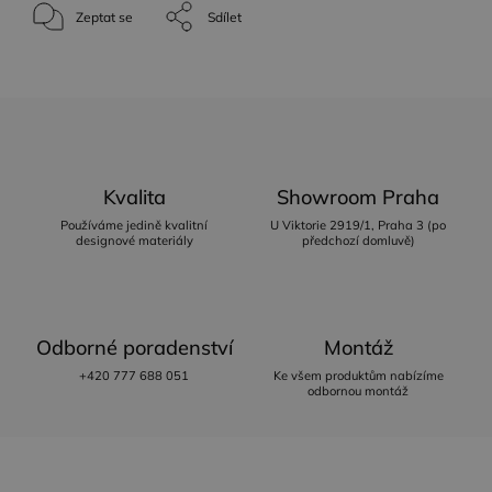
Zeptat se
Sdílet
Kvalita
Showroom Praha
Používáme jedině kvalitní
U Viktorie 2919/1, Praha 3 (po
designové materiály
předchozí domluvě)
Odborné poradenství
Montáž
+420 777 688 051
Ke všem produktům nabízíme
odbornou montáž