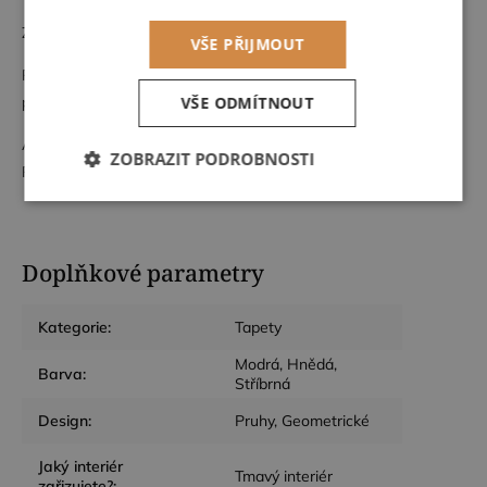
Zboží na objednávku nelze vrátit.
VŠE PŘIJMOUT
Rádi Vám navrhneme celý interiér a zkombinujeme s dalšími
produkty od nás.
VŠE ODMÍTNOUT
A pokud budete mít zájem o odbornou instalaci tapet v rámci
ZOBRAZIT PODROBNOSTI
Prahy a okolí, tak nás kontaktujte na
info@dessinatelier.cz
Nezbytně
Výkonové
Soubory
nutné
soubory
cílení
soubory
Doplňkové parametry
Funkční soubory
Kategorie
:
Tapety
Modrá, Hnědá,
Barva
:
Stříbrná
Design
:
Pruhy, Geometrické
Jaký interiér
Tmavý interiér
Nezbytně nutné soubory
Výkonové soubory
zařizujete?
: