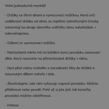
fungoval
Velmi jednoduchá montáž!
správně.
zásadách ochrany soukromí společnosti Google
- Držáky se třemi dírami a vymezovací nožičkou, která určí
vzdálenost držáku od okna, se napřímo samořeznými šrouby
namontují na okraje okenního vnitřního rámu nahoře/dole +
Poskytovatel /
nalevo/napravo.
Název
Vyprší
Po
Poskytovatel /
Doména
Název
Vyprší
Popis
Doména
- Odlomí se vymezovací nožička.
wp-
Zavřením
Uk
OnTheGoSystems
Poskytovatel /
Název
Vyprší
Popis
wpml_current_language
prohlížeče
akt
_ga
Ltd.
1 rok
Tento název
Google LLC
Doména
jaz
www.dessinatelier.cz
1
souboru cookie
.dessinatelier.cz
- Nachystaná roleta má na každém konci provázku zasouvací
vý
měsíc
je spojen s
_fbp
2
Používá
Meta Platform
na
Google
dílek, který nasunete na přimontované držáky v rámu.
měsíce
Facebook k
Inc.
je 
Universal
4
poskytování
.dessinatelier.cz
so
Analytics - což je
týdny
řady
co
významná
- Nyní plisé roletu rozbalíte a zacvaknete lišty do držáků a
reklamních
na
aktualizace
produktů,
nasunutým dílkem nahoře i dole.
po
běžněji
jako je
při
používané
nabízení
uži
analytické
cen v
- Zkontrolujete, zda vám vyhovuje napnutí provázku. Můžete
Po
služby Google.
reálném
pov
Tento soubor
čase od
přitáhnout nebo povolit. Poté až si jste jistí, tak konečky
ja
cookie se
inzerentů
so
používá k
provázků můžete odstřihnout.
třetích stran
co
rozlišení
pr
jedinečných
IDE
1 rok 1
Tento
Google LLC
po
- Hotovo
uživatelů
měsíc
soubor
.doubleclick.net
fil
přiřazením