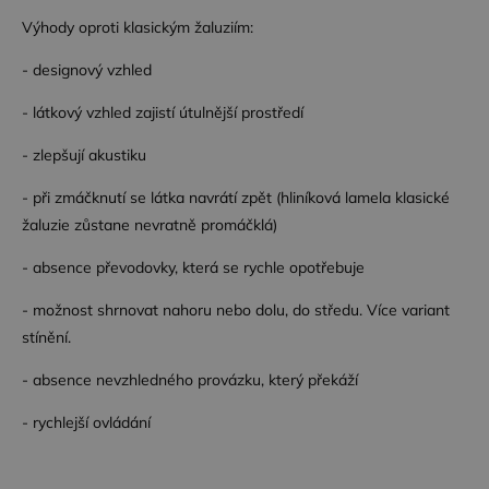
Výhody oproti klasickým žaluziím:
Nezbytně nutné soubory
Výkonové soubory
Soubory cílení
Funkční soubory
- designový vzhled
Nezbytně nutné soubory cookie umožňují základní
- látkový vzhled zajistí útulnější prostředí
funkce webových stránek, jako je přihlášení
uživatele a správa účtu. Webové stránky nelze bez
- zlepšují akustiku
nezbytně nutných souborů cookie správně
používat.
- při zmáčknutí se látka navrátí zpět (hliníková lamela klasické
Poskytovatel /
Název
Vyprší
Popis
žaluzie zůstane nevratně promáčklá)
Doména
CookieScriptConsent
4
Tento soubor
CookieScript
- absence převodovky, která se rychle opotřebuje
týdny
cookie
.dessinatelier.cz
2 dny
používá
služba
- možnost shrnovat nahoru nebo dolu, do středu. Více variant
Cookie-
Script.com k
stínění.
zapamatování
předvoleb
- absence nevzhledného provázku, který překáží
souhlasu se
soubory
cookie
- rychlejší ovládání
návštěvníků.
Je nutné, aby
banner
cookie
Cookie-