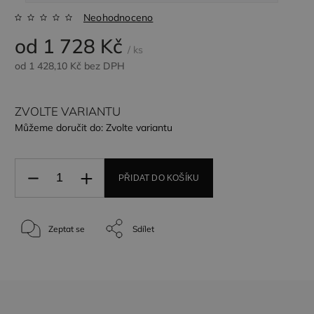
Neohodnoceno
od
1 728 Kč
/ ks
od
1 428,10 Kč
bez DPH
ZVOLTE VARIANTU
Můžeme doručit do:
Zvolte variantu
PŘIDAT DO KOŠÍKU
Zeptat se
Sdílet