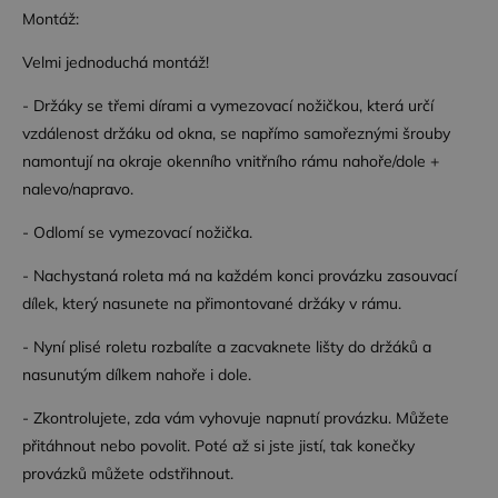
Script.com
Montáž:
fungoval
správně.
Velmi jednoduchá montáž!
zásadách ochrany soukromí společnosti Google
- Držáky se třemi dírami a vymezovací nožičkou, která určí
vzdálenost držáku od okna, se napřímo samořeznými šrouby
namontují na okraje okenního vnitřního rámu nahoře/dole +
Poskytovatel /
Název
Vyprší
Po
Poskytovatel /
Doména
nalevo/napravo.
Název
Vyprší
Popis
Doména
wp-
Zavřením
Uk
OnTheGoSystems
Poskytovatel /
Název
Vyprší
Popis
wpml_current_language
prohlížeče
akt
- Odlomí se vymezovací nožička.
_ga
Ltd.
1 rok
Tento název
Google LLC
Doména
jaz
www.dessinatelier.cz
1
souboru cookie
.dessinatelier.cz
vý
měsíc
je spojen s
_fbp
2
Používá
Meta Platform
- Nachystaná roleta má na každém konci provázku zasouvací
na
Google
měsíce
Facebook k
Inc.
je 
Universal
4
poskytování
.dessinatelier.cz
dílek, který nasunete na přimontované držáky v rámu.
so
Analytics - což je
týdny
řady
co
významná
reklamních
na
aktualizace
- Nyní plisé roletu rozbalíte a zacvaknete lišty do držáků a
produktů,
po
běžněji
jako je
při
používané
nasunutým dílkem nahoře i dole.
nabízení
uži
analytické
cen v
Po
služby Google.
reálném
- Zkontrolujete, zda vám vyhovuje napnutí provázku. Můžete
pov
Tento soubor
čase od
ja
cookie se
inzerentů
přitáhnout nebo povolit. Poté až si jste jistí, tak konečky
so
používá k
třetích stran
co
rozlišení
provázků můžete odstřihnout.
pr
jedinečných
IDE
1 rok 1
Tento
Google LLC
po
uživatelů