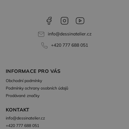
tom, jak
koncový
uživatel
používá
webové
Facebook
Instagram
YouTube
stránky a
jakoukoli
reklamu,
info
@
dessinatelier.cz
kterou
koncový
uživatel
+420 777 688 051
mohl vidět
před
návštěvou
uvedeného
webu.
INFORMACE PRO VÁS
test_cookie
15
Tento
Google LLC
minut
soubor
.doubleclick.net
cookie
Obchodní podmínky
nastavuje
společnost
Podmínky ochrany osobních údajů
DoubleClick
(kterou
Prodávané značky
vlastní
společnost
Google),
KONTAKT
aby zjistila,
zda
info
@
dessinatelier.cz
prohlížeč
návštěvníka
+420 777 688 051
webu