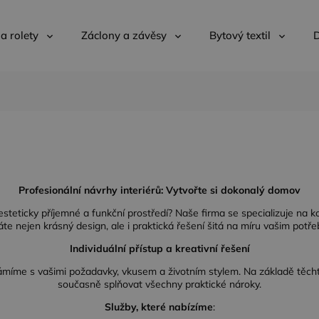
 a rolety
Záclony a závěsy
Bytový textil
D
Profesionální návrhy interiérů: Vytvořte si dokonalý domov
esteticky příjemné a funkční prostředí? Naše firma se specializuje na k
áte nejen krásný design, ale i praktická řešení šitá na míru vašim potř
Individuální přístup a kreativní řešení
ámíme s vašimi požadavky, vkusem a životním stylem. Na základě těcht
současně splňovat všechny praktické nároky.
Služby, které nabízíme
: