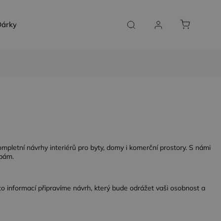
árky a poukazy
SLUŽBY NA MÍRU
KONTAKT
ompletní návrhy interiérů pro byty, domy i komerční prostory. S námi
ebám.
o informací připravíme návrh, který bude odrážet vaši osobnost a