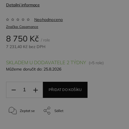
Detailní informace
Neohodnoceno
Značka:
Casamance
8 750 Kč
/ role
7 231,40 Kč bez DPH
SKLADEM U DODAVATELE 2 TÝDNY
(>5 role)
Můžeme doručit do:
25.8.2026
PŘIDAT DO KOŠÍKU
Zeptat se
Sdílet