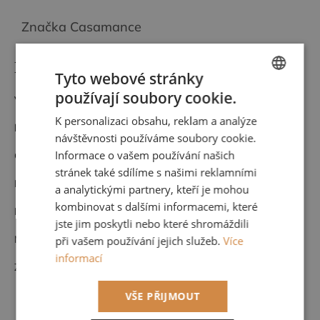
Značka
Casamance
Detailní popis produktu
Tyto webové stránky
používají soubory cookie.
Vinylová tapeta
CZECH
K personalizaci obsahu, reklam a analýze
ENGLISH
kod:
76960610
návštěvnosti používáme soubory cookie.
Informace o vašem používání našich
Cena za roli 1 m x 10,05 m (opakování vzoru po 64 cm)
stránek také sdílíme s našimi reklamními
Kvalitní francouzský výrobce CASAMANCE
a analytickými partnery, kteří je mohou
kombinovat s dalšími informacemi, které
Nehořlavá
jste jim poskytli nebo které shromáždili
Možnost nahlédnutí do kompletního vzorníku po domluvě u nás.
při vašem používání jejich služeb.
Více
informací
Zboží na objednávku nelze vrátit.
VŠE PŘIJMOUT