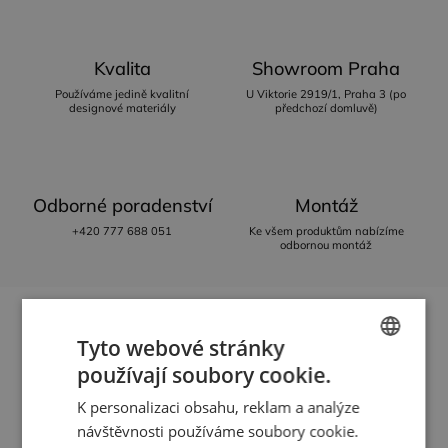
Kvalita
Showroom Praha
Používáme jedině kvalitní
U Viktorie 2919/1, Praha 3 (po
designové materiály
předchozí domluvě)
Odborné poradenství
Montáž
+420 777 688 051
Ke všem produktům nabízíme
odbornou montáž
Tyto webové stránky
Popis
Hodnocení
Diskuze
používají soubory cookie.
CZECH
Značka
Casamance
K personalizaci obsahu, reklam a analýze
ENGLISH
návštěvnosti používáme soubory cookie.