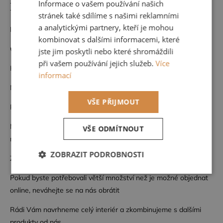
Informace o vašem používání našich
Detailní popis produktu
stránek také sdílíme s našimi reklamními
a analytickými partnery, kteří je mohou
Materiál: Látka na papíře
kombinovat s dalšími informacemi, které
Cena za 1 bm o šíři 138 cm (bm = běžný metr)
jste jim poskytli nebo které shromáždili
při vašem používání jejich služeb.
Více
Kvalitní francouzský výrobce CASAMANCE
informací
Nehořlavá
VŠE PŘIJMOUT
Pouze suchá údržba
Možnost nahlédnutí do kompletního vzorníku po domluvě u nás,
VŠE ODMÍTNOUT
nebo přijedeme vybrat k vám na míru vašemu interiéru.
ZOBRAZIT PODROBNOSTI
Zboží na objednávku nelze vrátit.
Nezbytně
Výkonové
Soubory
Pokud byste potřebovali větší množství než je možné objednat
nutné
soubory
cílení
online, neváhejte se na nás obrátit
soubory
Rádi Vám navrhneme celý interiér a zkombinujeme s dalšími
produkty od nás.