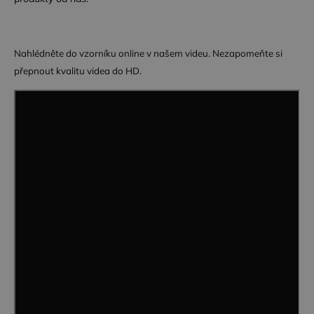
Funkční soubory
Nahlédněte do vzorníku online v našem videu. Nezapomeňte si
přepnout kvalitu videa do HD.
Nezbytně nutné soubory
Výkonové soubory
Soubory cílení
Funkční soubory
Nezbytně nutné soubory cookie umožňují základní
funkce webových stránek, jako je přihlášení
uživatele a správa účtu. Webové stránky nelze bez
nezbytně nutných souborů cookie správně
používat.
Poskytovatel /
Název
Vyprší
Popis
Doména
CookieScriptConsent
4
Tento soubor
CookieScript
týdny
cookie
.dessinatelier.cz
2 dny
používá
služba
Cookie-
Script.com k
zapamatování