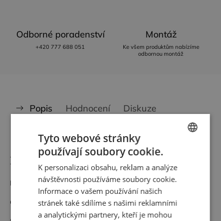
Odborné poradenství
Montáž
+420 777 688 051
Ke všem produktům nabízíme
odbornou montáž
Popis
Hodnocení
Diskuze
Značka
Casamance
Tyto webové stránky
používají soubory cookie.
CZECH
Detailní popis produktu
K personalizaci obsahu, reklam a analýze
ENGLISH
návštěvnosti používáme soubory cookie.
Materiál: Látka na papíře
Informace o vašem používání našich
Cena za 1 bm o šíři 137 cm (bm = běžný metr)
stránek také sdílíme s našimi reklamními
a analytickými partnery, kteří je mohou