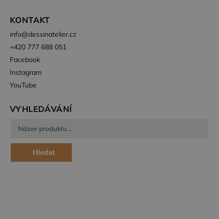
společnost
Doubleclick
a provádí
KONTAKT
informace o
tom, jak
info
@
dessinatelier.cz
koncový
uživatel
+420 777 688 051
používá
webové
Facebook
stránky a
jakoukoli
Instagram
reklamu,
kterou
YouTube
koncový
uživatel
mohl vidět
VYHLEDÁVÁNÍ
před
návštěvou
uvedeného
webu.
test_cookie
15
Tento
Google LLC
Hledat
minut
soubor
.doubleclick.net
cookie
nastavuje
společnost
DoubleClick
(kterou
vlastní
společnost
Google),
aby zjistila,