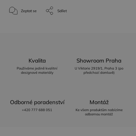
Zeptat se
Sdílet
Kvalita
Showroom Praha
Používáme jedině kvalitní
U Viktorie 2919/1, Praha 3 (po
designové materiály
předchozí domluvě)
Odborné poradenství
Montáž
+420 777 688 051
Ke všem produktům nabízíme
odbornou montáž