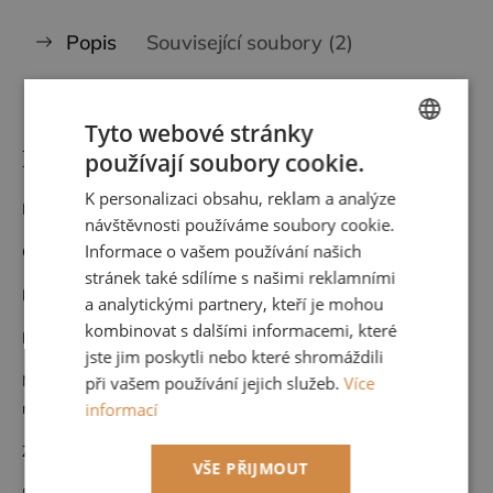
Popis
Související soubory (2)
Hodnocení
Diskuze
Tyto webové stránky
Detailní popis produktu
používají soubory cookie.
CZECH
K personalizaci obsahu, reklam a analýze
ENGLISH
Materiál: Vlies
návštěvnosti používáme soubory cookie.
Informace o vašem používání našich
Opakování vzoru dle přiložený plánek
stránek také sdílíme s našimi reklamními
Nehořlavá
a analytickými partnery, kteří je mohou
kombinovat s dalšími informacemi, které
Pouze suchá údržba
jste jim poskytli nebo které shromáždili
Možnost nahlédnutí do kompletního vzorníku po domluvě u nás,
při vašem používání jejich služeb.
Více
nebo přijedeme vybrat k vám na míru vašemu interiéru.
informací
Zboží na objednávku nelze vrátit.
VŠE PŘIJMOUT