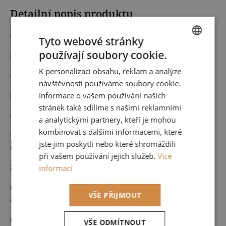
Detailní popis produktu
Materiál: Vlies
Tyto webové stránky
používají soubory cookie.
Kod:
200831313
CZECH
K personalizaci obsahu, reklam a analýze
ENGLISH
Cena za roli 53 cm x 10,05 m (opakování vzoru po 53 cm)
návštěvnosti používáme soubory cookie.
Informace o vašem používání našich
Nehořlavá
stránek také sdílíme s našimi reklamními
Pouze suchá údržba
a analytickými partnery, kteří je mohou
kombinovat s dalšími informacemi, které
Možnost nahlédnutí do kompletního vzorníku po domluvě u nás,
jste jim poskytli nebo které shromáždili
nebo přijedeme vybrat k vám na míru vašemu interiéru.
při vašem používání jejich služeb.
Více
Zboží na objednávku nelze vrátit.
informací
Pokud byste potřebovali větší množství než je možné objednat
VŠE PŘIJMOUT
online, neváhejte se na nás obrátit
Rádi Vám navrhneme celý interiér a zkombinujeme s dalšími
VŠE ODMÍTNOUT