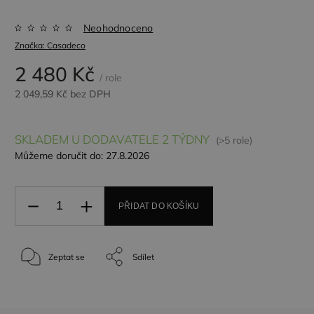
Neohodnoceno
Značka:
Casadeco
2 480 Kč
/ role
2 049,59 Kč bez DPH
SKLADEM U DODAVATELE 2 TÝDNY
(>5 role)
Můžeme doručit do:
27.8.2026
PŘIDAT DO KOŠÍKU
Zeptat se
Sdílet