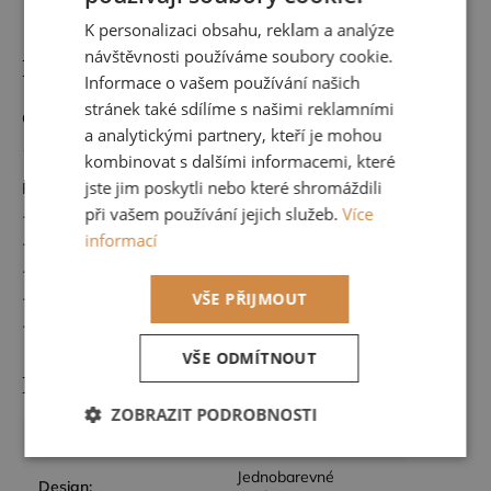
Značka
Designers Guild
K personalizaci obsahu, reklam a analýze
ENGLISH
návštěvnosti používáme soubory cookie.
Detailní popis produktu
Informace o vašem používání našich
stránek také sdílíme s našimi reklamními
Gramáž 700g/m
a analytickými partnery, kteří je mohou
100% Bavlna
kombinovat s dalšími informacemi, které
jste jim poskytli nebo které shromáždili
Pokyny pro péči:
při vašem používání jejich služeb.
Více
- Lze prát v pračce na 40 stupňů
informací
- Nebělit
- Nízké stupně pro sušení v sušičce
- Žehlení maximálně na 150 stupňů
VŠE PŘIJMOUT
- Nečistěte chemicky
VŠE ODMÍTNOUT
Doplňkové parametry
ZOBRAZIT PODROBNOSTI
Kategorie
:
Ručníky
Nezbytně
Výkonové
Soubory
nutné
soubory
Jednobarevné
cílení
Design
: