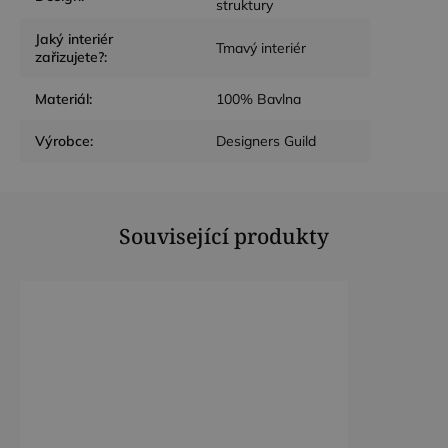
soubory
struktury
Jaký interiér
Tmavý interiér
zařizujete?
:
Funkční soubory
Materiál
:
100% Bavlna
Výrobce
:
Designers Guild
Nezbytně nutné soubory
Výkonové soubory
Související produkty
Soubory cílení
Funkční soubory
Nezbytně nutné soubory cookie umožňují základní
funkce webových stránek, jako je přihlášení
uživatele a správa účtu. Webové stránky nelze bez
nezbytně nutných souborů cookie správně
používat.
Poskytovatel /
Název
Vyprší
Popis
Doména
CookieScriptConsent
4
Tento soubor
CookieScript
týdny
cookie
.dessinatelier.cz