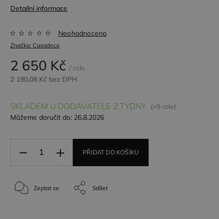
Detailní informace
Neohodnoceno
Značka:
Casadeco
2 650 Kč
/ role
2 190,08 Kč bez DPH
SKLADEM U DODAVATELE 2 TÝDNY
(>5 role)
Můžeme doručit do:
26.8.2026
PŘIDAT DO KOŠÍKU
Zeptat se
Sdílet