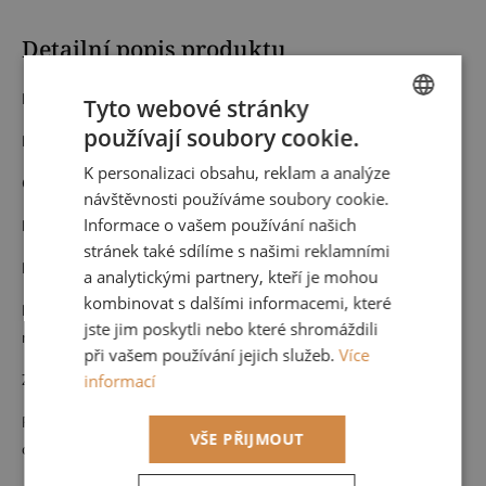
Detailní popis produktu
Materiál: Vlies
Tyto webové stránky
používají soubory cookie.
Kod:
89269419
CZECH
K personalizaci obsahu, reklam a analýze
ENGLISH
Cena za roli 53 cm x 10,05 m (opakování vzoru po 53 cm)
návštěvnosti používáme soubory cookie.
Informace o vašem používání našich
Nehořlavá
stránek také sdílíme s našimi reklamními
Pouze suchá údržba
a analytickými partnery, kteří je mohou
kombinovat s dalšími informacemi, které
Možnost nahlédnutí do kompletního vzorníku po domluvě u nás,
jste jim poskytli nebo které shromáždili
nebo přijedeme vybrat k vám na míru vašemu interiéru.
při vašem používání jejich služeb.
Více
Zboží na objednávku nelze vrátit.
informací
Pokud byste potřebovali větší množství než je možné objednat
VŠE PŘIJMOUT
online, neváhejte se na nás obrátit