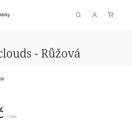
árky a poukazy
SLUŽBY NA MÍRU
KONTAKT
clouds - Růžová
no
č
/ role