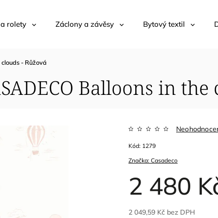
 a rolety
Záclony a závěsy
Bytový textil
D
 clouds - Růžová
ASADECO Balloons in the 
Neohodnoce
Kód:
1279
Značka:
Casadeco
2 480 K
2 049,59 Kč bez DPH