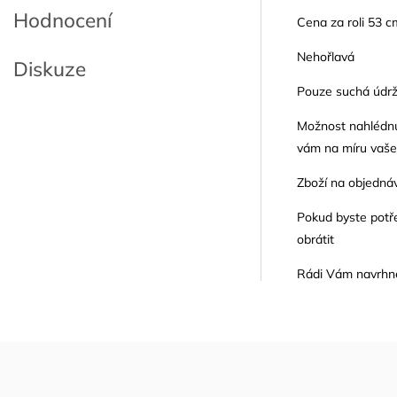
Hodnocení
Cena za roli 53 c
Nehořlavá
Diskuze
Pouze suchá údr
Možnost nahlédnu
vám na míru vaše
Zboží na objednáv
Pokud byste potře
obrátit
Rádi Vám navrhne