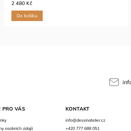
2 480 Kč
Do košíku
inf
 PRO VÁS
KONTAKT
nky
info
@
dessinatelier.cz
ny osobních údajů
+420 777 688 051