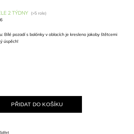
LE 2 TÝDNY
(>5 role)
26
 Bílé pozadí s balónky v oblacích je kresleno jakoby štětcemi
ký úspěch!
PŘIDAT DO KOŠÍKU
Sdílet