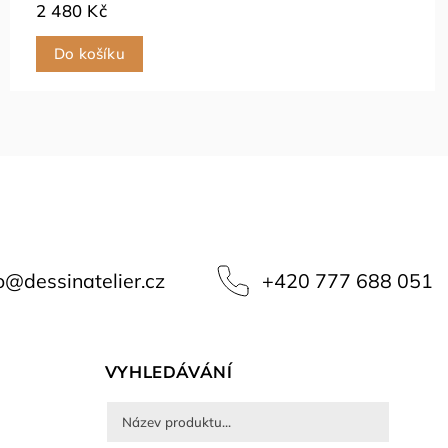
2 480 Kč
Do košíku
o
@
dessinatelier.cz
+420 777 688 051
VYHLEDÁVÁNÍ