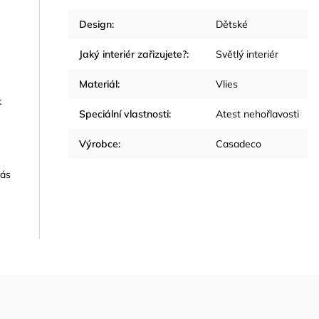
Design
:
Dětské
Jaký interiér zařizujete?
:
Světlý interiér
Materiál
:
Vlies
k
Speciální vlastnosti
:
Atest nehořlavosti
Výrobce
:
Casadeco
nás